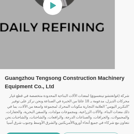
Guangzhou Tengsong Construction Machinery
Equipment Co., Ltd
شركة (غوانغتشو تينغسونغ) لمعدات الآلات البناءية المحدودة متخصصة في قطع غيار
محركات الديزل، مدعومة بـ 18 عامًا من الخبرة في الصناعة.ونحن نركز على توفير
"التكرير اليومي" العلامة التجارية مكونات المحرك لمجموعة واسعة من الآلات، بما في
ذلك معدات البناء، والآلات الزراعية، ومجموعات مولدات، والسفن البحرية، والحفارات،
والمحمولات، والجرافات، والصناعات الدرجة، والرافعات، والشاحنات، والشاحنات.نحن
نتعاون مع شركاء في جميع أنحاء أوروباالأمريكتين والشرق الأوسط وجنوب شرق آسيا