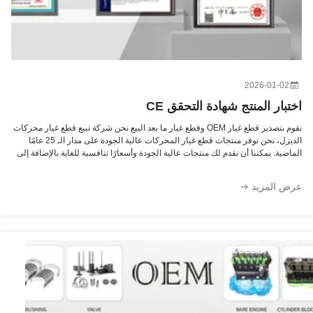
2026-01-02
اختبار المنتج شهادة التحقق CE
نقوم بتصدير قطع غيار OEM وقطع غيار ما بعد البيع نحن شركة تبيع قطع غيار محركات
الديزل، نحن نوفر منتجات قطع غيار المحركات عالية الجودة على مدار الـ 25 عامًا
الماضية. يمكننا أن نقدم لك منتجات عالية الجودة وأسعارًا تنافسية للغاية بالإضافة إلى
خدمات ممتازة، شكرًا لك لقد اجتازت منتجات شركتنا الاختبارات من قبل العديد من
الشركات وحصلت على شهادات المطابقة وشهادات التحقق CE. اسم الشركة:
عرض المزيد
Guangzhou Tengsong Engineering Machinery Equipment Co., Ltd.عنوان
الشركة: C1-07C1-08, مدينة الآلات، رقم 255، شارع Zhongshan، Maogang،
منطقة Huangpu، Guangzhouالبريد الإلكتروني: TS@enginespiston.comيرجى
إضافة WeChat/WhatsApp +86 13632344447