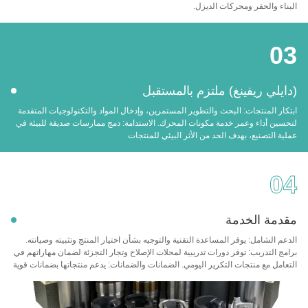
البناء والحفر ومحركات الديزل.
03
(دايلي ريفينغ) ملتزم بالمستقبل
ابتكار المنتجات: البحث والتطوير المستمرين، وإدخال المواد والتكنولوجيات المتقدمة
لتحسين أداء وعمر خدمة مكونات المحرك. الاستدامة: دمج ممارسات صديقة للبيئة في
عملية التصنيع، بهدف الحد من الأثر البيئي للمنتجات
04
مقدمة الخدمة
الدعم الشامل: يوفر المساعدة التقنية والتوجيه بشأن اختيار المنتج وتثبيته وصيانته.
برامج التدريب: توفر دورات تدريبية لمحلات الإصلاح وتجار التجزئة لضمان مهاراتهم في
التعامل مع منتجات التكرير اليومي. الضمانات والضمانات: يدعم منتجاتها بضمانات قوية
لضمان العملاء