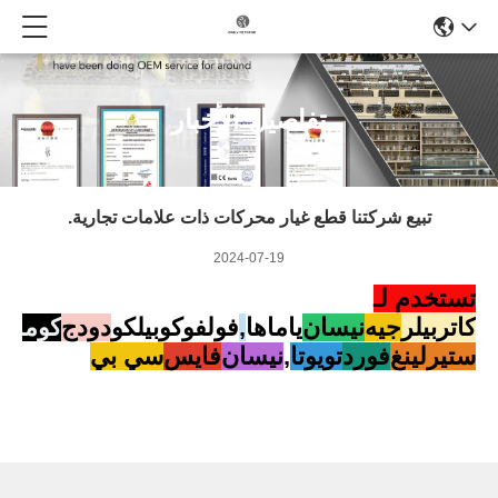
تفاصيل الأخبار
تبيع شركتنا قطع غيار محركات ذات علامات تجارية.
2024-07-19
تستخدم لـ
كاتربيلر
جيه
نيسان
ياماها
,
فولفو
كوبيلكو
دودج
كومات
ستيرلينغ
فورد
تويوتا
,
نيسان
فايس
سي بي