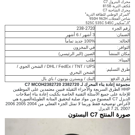
محرك البترول C7
مُكثف التربة 815B
محرك الشاحنة C7
"المركز الوطني للطاقة الذرية"
شاحن العجلات 950H 962H
"الـ"سكيدر 525C 535C 545C
رقم الجزء
238-2720
الضمان:
3 أشهر / 6 أشهر
الحالة:
100% جديد تماماً
التوافر:
في المخزون
مكان المنشأ
الصين (البر الرئيسي)
الميناء:
طلب
DHL / FedEx / TNT / UPS / الشحن الجوي /
طرق التسليم:
الشحن البحري
طرق الدفع:
البنك / ويسترن يونيون / باي بال
مجموعة إعادة بناء المحرك لـ C7 MCOH2382720 2382720
HHP الطرق السريعة والأجزاء الثقيلة فنيين معتمدين على الموظفين
للإجابة على جميع الأسئلة التقنية الخاصة بككيت إعادة بناء إصلاحات
الديزل C7 المصنوع من مواد صلبة لتحقيق المتانة الطويلةالصورة هي
لأغراض توضيحية فقط وربما لا تمثل الجزء الفعلي من 2004 2005 2006
2007 7.2L الديزل
صورة المنتج C7 البستون