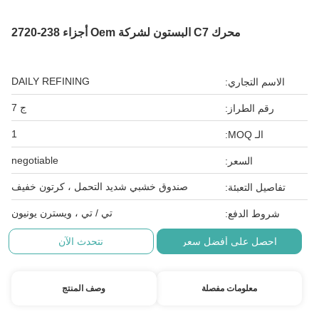
محرك C7 البستون لشركة Oem أجزاء 238-2720
DAILY REFINING
الاسم التجاري:
ج 7
رقم الطراز:
1
الـ MOQ:
negotiable
السعر:
صندوق خشبي شديد التحمل ، كرتون خفيف
تفاصيل التعبئة:
تي / تي ، ويسترن يونيون
شروط الدفع:
احصل على أفضل سعر
نتحدث الآن
معلومات مفصلة
وصف المنتج