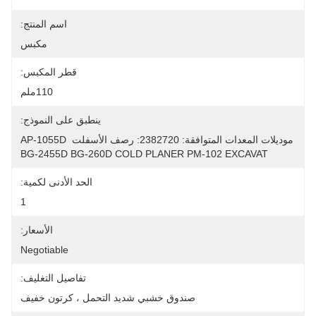
اسم المنتج:
مكبس
قطر المكبس:
110ملم
ينطبق على النموذج:
موديلات المعدات المتوافقة: 2382720: رصف الأسفلت AP-1055D 
BG-2455D BG-260D COLD PLANER PM-102 EXCAVAT
الحد الأدنى لكمية:
1
الأسعار:
Negotiable
تفاصيل التغليف:
صندوق خشبي شديد التحمل ، كرتون خفيف