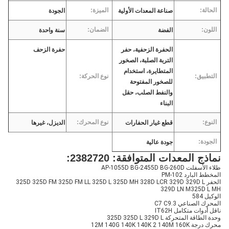
الحالة:
الميزة:
صناعة المعدات الأولية
الجودة
اللون:
الضمان:
الفضة
سنة واحدة
الحفرة الزحفية، حفر
حفرة الزحف
التربة الصلبة، الصخور
المتطايرة، استخدام
التطبيق:
نوع الحركة:
للصخور المفتوحة
والنفط الصلب، حقل
البناء
النوع:
نوع المحرك:
قطع غيار الحفارات
الديزل، غيرها
الجودة:
جودة عالية
نماذج المعدات المتوافقة: 2382720:
طلاء الأسفلت AP-1055D BG-2455D BG-260D
المخطط البارد PM-102
الحفر 325D 325D FM 325D FM LL 325D L 325D MH 328D LCR 329D 329D L
329D LN M325D L MH
الوكيل 584
المحرك الصناعي C7 C9.3
ناقل أدوات متكامل IT62H
وحدة الطاقة المتحركة 325D 325D L 329D L
محرك درجة 12M 140G 140K 140K 2 140M 160K