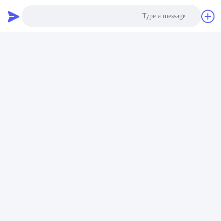
Photo
Video Call
Audio Call
العلامات:
6HK1 ايسوزو مكبس