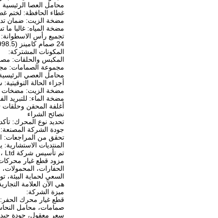
محامل العصا الرئيسية و
غطاء الحافظة: لختم غطا
مضخة الزيت: ضمان تدف
مضخة المياه: غالبا ما ت
تجميع رأس الاسطوانة: 
24 صمام كامينز (1998.5-2002)
المكونات المشتركة:
المكبس والحلقات: مصمم
مجموعة الصمامات: مجموع
محامل العصي الرئيسية و
أجزاء الحالة التوقيتية
مضخة الزيت: مضخات زي
مضخة الماء: للتبريد الف
أغلفة المحقن وحلقات O: غالبًا ما يتم تضمينها في مجموعات.
نصائح الشراء
تحديد نوع المحرك: تأكد من تح
جودة الشركة المصنعة: ا
تحقق من المراجعات: اقر
المنتديات الاستشارية:
تم تأسيس شركة Guangdong Guangzhou Tengsong Construction Machinery Equipment Co. ، Ltd في عام 2009 ، وهي شركة مهنية
مزود قطع غيار محركات الديزل الميكانيكية، لدينا 18 عاما من 
الحفارات، المحمولات، الج
السعي لحماية البيئة، ت
هي الآن العلامة التجارية
ميزة الشركة:
قطع غيار محرك الحفر: 
صمامات، محامل النحاس
سعر معقول، جودة جيدة