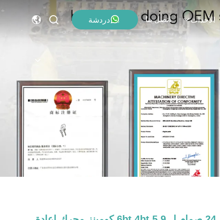
اتصل بنا
دردشة
الأحداث
24 صمام ل 6bt 4bt 5.9 كومينز محرك إعادة