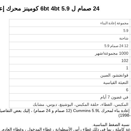
24 صمام ل 6bt 4bt 5.9 كومينز محرك إعادة بناء مجموعة
مجموعة إعادة البناء
5.9
شاحنة
12 24 صمام 5.9
1000 مجموعة/شهر
102
1
قوانغتشو، الصين
التعبئة القياسية
6
في غضون 7 أيام
المكبس، الغطاء، حلقة المكبس، البوشينغ، دبوس، مشابك
ام) ، إليك بعض التفاصيل التي يجب مراعاتها لكل نموذج:
نسبة الضغط المناسبة.
ة كاملة ، بما في ذلك غطاء رأس الأسطوانة ، غطاء المدخول ، وغطاء العادم.