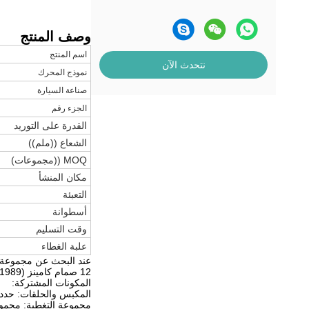
وصف المنتج
اسم المنتج
نتحدث الآن
نموذج المحرك
صناعة السيارة
الجزء رقم
القدرة على التوريد
الشعاع ((ملم))
MOQ ((مجموعات)
مكان المنشأ
التعبئة
أسطوانة
وقت التسليم
علبة الغطاء
عند البحث عن مجموعة إعادة بناء لمحرك Cummins 5.9L (12 صمام و 24 صم
12 صمام كامينز (1989-1998)
المكونات المشتركة:
المكبس والحلقات: حدد 
مجموعة التغطية: مجموع