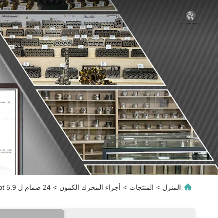
المنزل
>
المنتجات
>
أجزاء المحرك الكمون
>
24 صمام ل 6bt 4bt 5.9 كومينز محرك إعادة بناء مجموعة