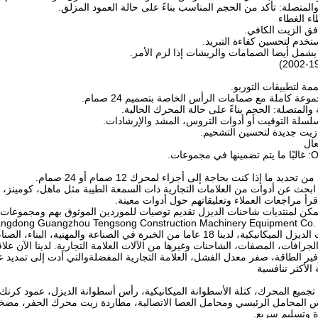
المتصلة: تأكد من الحجم المناسب بناءً على حالة العمود المزلق.
ء الغطاء
ق الزيت الكافي.
ستخدم لتحسين كفاءة التبريد.
يشمل أيضا الصمامات والريشات إذا لزم الأمر.
ة لتطبيقات التوربو.
ة كاملة مع صمامات الرأس الخاصة بتصميم 24 صمام.
المتصلة: الحجم بناءً على حالة المحرك الحالية.
: سلسلة التوقيت أو أدوات التروس، المشد والإرشادات.
ت جديدة لتحسين التشحيم.
عال
ديد ما إذا كنت بحاجة إلى أجزاء لمحرك 12 صمام أو 24 صمام.
بحث عن أدوات من العلامات التجارية ذات السمعة الطيبة مثل ماهل، كومينز، أ
أ مراجعات العملاء وتعليقاتهم حول أدوات معينة.
 يمكن لمنتديات شاحنات الديزل تقديم توصيات للموردين الموثوق بهم ومجموعات
الخبرة في الصناعة والمهنية، البناء، الصناعة. الزراعة. مولد بحري
رافات، المصفات، الشاحنات وغيرها من الآلات العلامة التجارية. لدينا الآن علاقات تجا
وفير الطاقة، صفر معدل الفشل، العلامة التجارية المفضلةوالتي أدت إلى تمديد ع
 الأكثر تنافسية
تجميع المحرك، كتلة الأسطوانة الميكانيكية، رأس أسطوانة الديزل، عمود كرن
 المحامل الرئيسي ومحامل العصا الاتصالية، مطاردة زيت محرك الحفر، مضخة
 وتسليم سريع.