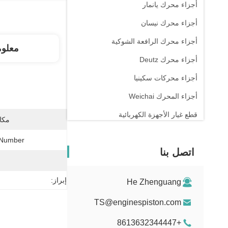
أجزاء محرك يانمار
أجزاء محرك نيسان
أجزاء محرك الرافعة الشوكية
معلو
أجزاء محرك Deutz
أجزاء محركات سكينيا
أجزاء المحرك Weichai
قطع غيار الأجهزة الكهربائية
مكان
Number:
اتصل بنا
إبراز:
He Zhenguang
TS@enginespiston.com
+8613632344447