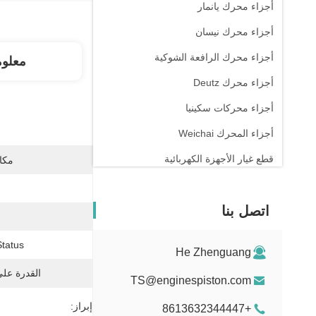
أجزاء محرك يانمار
أجزاء محرك نيسان
أجزاء محرك الرافعة الشوكية
معلو
أجزاء محرك Deutz
أجزاء محركات سكينيا
أجزاء المحرك Weichai
قطع غيار الأجهزة الكهربائية
مكان
اتصل بنا
tatus:
He Zhenguang
القدرة عل
TS@enginespiston.com
إبراز:
+8613632344447