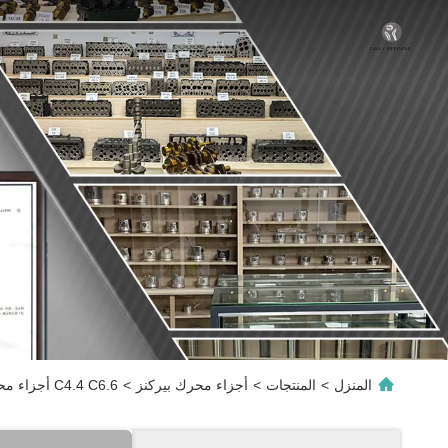
المنزل
>
المنتجات
>
أجزاء محرك بيركنز
>
C4.4 C6.6 أجزاء محركات ديزل بيركن