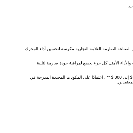
ت.
 معايير الصناعة الصارمة.العلامة التجارية مكرسة لتحسين أداء المحرك
 مصممة لضمان المتانة والأداء الأمثل.كل جزء يخضع لمراقبة جودة صارمة لتلبية
- ** نطاق الأسعار **: مجموعات إعادة إصلاح محركات ** 1C4.4 ** و ** C6.6 ** تتراوح عادة من ** 180 $ إلى 300 $ ** ، اعتمادًا على المكونات المحددة المدرجة في