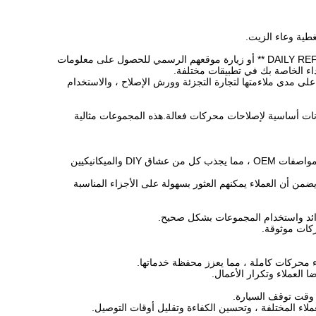
غطية وعاء الزيت.
للحصول على استفسارات محددة حول التثبيت أو التسعير أو توافق النموذج ، يُنصح بالاتصال بـ **DAILY REFINING ** أو زيارة موقعهم الرسمي للحصول على معلومات
اء الخاصة بك في تطبيقات مختلفة.
لى مجموعات إعادة بناء العلامة التجارية DAILY REFINING ، مع التركيز على مدى ملاءمتها لتجارة التجزئة وورش الإصلاح ، والاستخدام
ونات أساسية لإصلاحات محركات فعالة.هذه المجموعات مثالية
ضمان الجودة: تسليط الضوء على الجودة العالية لمجموعات DAILY REFINING ، والتي تلبي أو تتجاوز مواصفات OEM ، مما يجذب كل من عشاق DIY والميكانيكيين
 أن العملاء يمكنهم العثور بسهولة على الأجزاء المناسبة
فوائد واستخدام المجموعات بشكل صحيح.
كات موثوقة.
 العملاء وتكرار الأعمال.
 وقت توقف السيارة.
لاء المختلفة ، وتحسين الكفاءة وتقليل أوقات التوصيل.