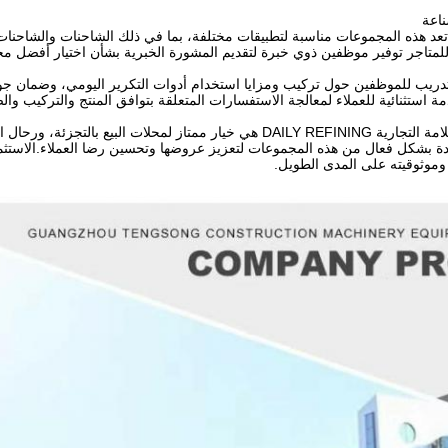
ناعة
تعد هذه المجموعات مناسبة لتطبيقات مختلفة، بما في ذلك الشاحنات والشاحنات، 
لمتاجر توفير موظفين ذوي خبرة لتقديم المشورة الخبرية بشأن اختيار أفضل مجم
لتدريب للموظفين حول تركيب ومزايا استخدام أدوات التكرير اليومي، وضمان جو
ة استثنائية للعملاء لمعالجة الاستفسارات المتعلقة بتوافق المنتج والتركيب والص
مجموعات إعادة بناء العلامة التجارية DAILY REFINING هي خيار ممتاز ل
ة بشكل فعال من هذه المجموعات لتعزيز عروضها وتحسين رضا العملاء.الاستثم
 وموثوقيته على المدى الطويل.