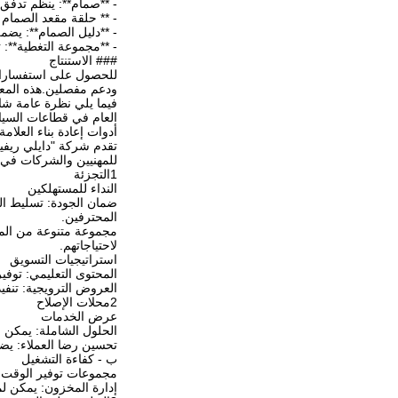
- **صمام**: ينظم تدفق
- ** حلقة مقعد الصمام 
- **دليل الصمام**: يضم
- **مجموعة التغطية**: 
### الاستنتاج
ودعم مفصلين.هذه المعل
العام في قطاعات السيا
أدوات إعادة بناء العلامة 
تقدم شركة "دايلي ريفين
للمهنيين والشركات في 
1التجزئة
النداء للمستهلكين
المحترفين.
مجموعة متنوعة من المن
لاحتياجاتهم.
استراتيجيات التسويق
المحتوى التعليمي: توف
العروض الترويجية: تنف
2محلات الإصلاح
عرض الخدمات
الحلول الشاملة: يمكن لمحلات الإصلاح استخدام مجموعات
تحسين رضا العملاء: يضم
ب - كفاءة التشغيل
مجموعات توفير الوقت: 
إدارة المخزون: يمكن لم