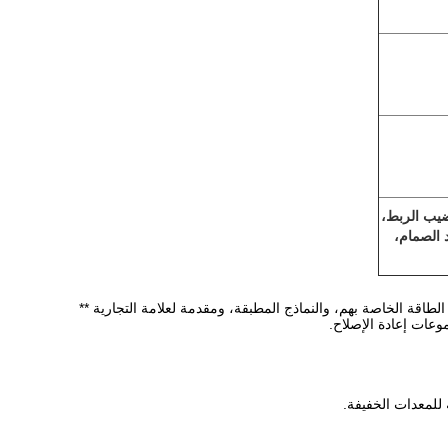
ضيب الربط،
 الصمام،
ز ** ** 1C4.4** و ** C6.6**، بما في ذلك مواصفات الطاقة الخاصة بهم، والنماذج المطبقة، ومقدمة لعلامة التجارية **
 للمعدات الخفيفة.