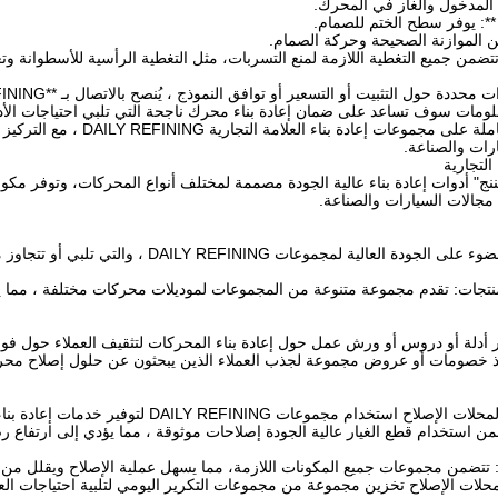
 المدخول والغاز في المحرك.
**: يوفر سطح الختم للصمام.
ن الموازنة الصحيحة وحركة الصمام.
تتضمن جميع التغطية اللازمة لمنع التسربات، مثل التغطية الرأسية للأسطوانة وت
ومات سوف تساعد على ضمان إعادة بناء محرك ناجحة التي تلبي احتياجات الأد
فيما يلي نظرة عامة شاملة ع
رات والصناعة.
التجارية
نج" أدوات إعادة بناء عالية الجودة مصممة لمختلف أنواع المحركات، وتوفر مك
مجالات السيارات والصناعة.
تجات: تقدم مجموعة متنوعة من المجموعات لموديلات محركات مختلفة ، مما يضمن
ير أدلة أو دروس أو ورش عمل حول إعادة بناء المحركات لتثقيف العملاء حول 
يذ خصومات أو عروض مجموعة لجذب العملاء الذين يبحثون عن حلول إصلاح محر
 DAILY REFINING لتوفير خدمات إعادة بناء محركات كاملة ، مما يعزز محفظة خدماتها.
ن استخدام قطع الغيار عالية الجودة إصلاحات موثوقة ، مما يؤدي إلى ارتفاع رضا
تتضمن مجموعات جميع المكونات اللازمة، مما يسهل عملية الإصلاح ويقلل من
حلات الإصلاح تخزين مجموعة من مجموعات التكرير اليومي لتلبية احتياجات العم