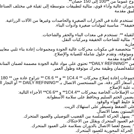
ن **100 إلى 150 حصان**.
بدوران عالية وأداء قوي، مثالية لتطبيقات متوسطة إلى ثقيلة في مختلف الصناعا
: تستخدم عادة في الجرارات الصغيرة والحاصدات وغيرها من الآلات الزراعية.
خفيفة**: مناسبة لمولدات صغيرة وأدوات البناء.
لثقيلة **: تستخدم في معدات البناء والحفر والشاحنات.
**: مثالية للشاحنات الخفيفة ومركبات النقل.
 DAILY REFINING ** متخصصة في مكونات محركات عالية الجودة ومجموعات إعادة بناء تلبي
موثوقة، وتقدم حلول شاملة للصيانة والإصلاح.
مجموعة إعادة الإصلاح من **DAILY REFINING** تحتوي على مواد عالية الجودة
مختلفةلضمان وظيفة محرك موثوقة وطول العمر.
، من المستحسن الاتصال بـ **DAILY REFINING ** أو التجار المعتمدين.
اصة بمحركات **1C4.4** و **C6.6** الأجزاء التالية:
: يضمن الختم السليم ويحافظ على سلامة الأسطوانة.
ليط الهواء والوقود.
لى الضغط وتسيطر على استهلاك الزيت.
**: يسهل الحركة السلسة بين القضيب التوصيلي والعمود المتحرك.
عم العمود المتحرك ويقلل من الاحتكاك.
: يسمح لعصا الاتصال بالدوران بسلاسة على العمود المتحرك.
الحركة المحورية للعمود المتحرك.