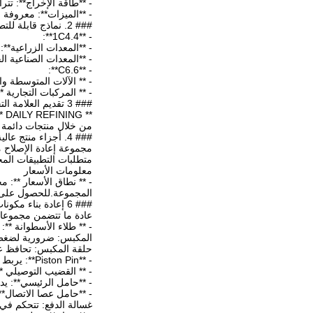
- **طاقة الإخراج**: تتراوح عموماً م
- **الميزات**: معروفة 
### 2. نماذج قابلة للتطبيق مقدمة
- **1C4.4**:
- **المعدات الزراعية**
- **المعدات الصناعية ال
- **C6.6**:
- ** الآلات المتوسطة وا
- ** المركبات التجارية 
### 3 تقديم العلامة التجارية
**
من خلال منتجات دائمة و
### 4. أجزاء منتج عالية الجودة مقدمة
متطلبات التطبيقات ال
معلومات الأسعار
المجموعة.للحصول على أسعار أكثر دقة
### 6 إعادة بناء مكونات علبة الإصلاح
عادة ما تتضمن مجموعات الإصلاحات الخ
- ** طلاء الأسطوانة **
المكبس: ضرورية لضغط خ
حلقة المكبس: تحافظ ع
- **Piston Pin**: يربط البستون بعصا الاتصال.
- ** القضيب التوصيلي 
- **حامل الرئيسي**: يد
- **حامل عصا الاتصال**
غسالة الدفع: تتحكم في 