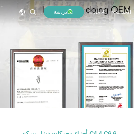
اتصل بنا
دردشة
الأحداث
C4.4 C6.6 أجزاء محركات ديزل بيركن