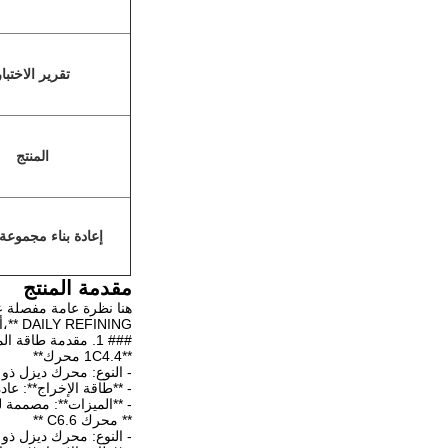
تقرير الاختبا
المنتج
إعادة بناء مجموعة
مقدمة المنتج
DAILY REFINING **،أبرز أجزاء منتجات عالية الجودة، معلومات الأسعار، والمكونات المدرجة في مجموعات إعادة الإصلاح.
### 1. مقدمة طاقة المحرك
**1C4.4 محرك**
- النوع: محرك ديزل ذو 
- **طاقة الإخراج**: عادة ما تنتج م
- **الميزات**: مصممة ل
** محرك C6.6 **
- النوع: محرك ديزل ذو 6 أسطوانات