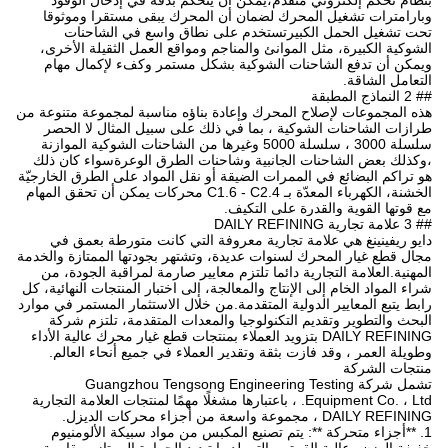
بنظام تحكم إلكتروني متقدم،يمكن أن يتحكم بدقة في إدخال الوقود
وبارامترات تشغيل المحرك لضمان أن المحرك يبقى مستقرا وموثوقا
تحت تشغيل الحمل الكبيرتستخدم على نطاق واسع في الشاحنات
الشوكية الكبيرة، مثل الموانئ والمناجم ومواقع العمل الثقيلة الأخرى،
ويمكن أن تدفع الشاحنات الشوكية بشكل مستمر وكفء لإكمال مهام
التعامل الشاقة.
## 2 النماذج المطبقة
هذه المجموعات لإصلاح المحرك وإعادة بناؤه مناسبة لمجموعة متنوعة من
طرازات الشاحنات الشوكية ، بما في ذلك على سبيل المثال لا الحصر
سلسلة 3000 ، سلسلة 5000 وغيرها من الشاحنات الشوكية الموازنة
،وكذلك بعض الشاحنات الجانبية وشاحنات الطرق الوعرةسواء كان ذلك
هو تراكم البضائع في الممرات الضيقة أو نقل المواد على الطرق الخارجيّة
الخشنة، الكهرباء المعدّة بـ C1.6 - C2.4 محركات يمكن أن تحقق المهام
مع قوتها القوية والقدرة على التكيف.
## 3 علامة تجارية DAILY REFINING
دايو ريفينينغ هي علامة تجارية معروفة التي كانت متورطة بعمق في
مجال قطع غيار المحرك لسنوات عديدة، وتشتهر بجودتها الممتازة والخدمة
المهنية.العلامة التجارية دائما تلتزم معايير صارمة لمراقبة الجودة، من
شراء المواد الخام إلى الإنتاج والمعالجة، إلى اختبار المنتجات النهائية، كل
رابط يتبع المعايير الدولية المتقدمة.من خلال الاستثمار المستمر في موارد
البحث والتطوير وتقديم التكنولوجيا والمعدات المتقدمة، تلتزم شركة
DAILY REFINING بتزويد العملاء بمنتجات قطع غيار محرك عالية الأداء
وطويلة العمر ، وقد فازت بثقة وتقدير العملاء في جميع أنحاء العالم.
منتجات الشركة
تشمل شركة Guangzhou Tengsong Engineering Testing
Equipment Co. ، Ltd. ، باعتبارها مشغلًا مهمًا لمنتجات العلامة التجارية
DAILY REFINING ، مجموعة واسعة من أجزاء محركات الديزل.
1. **أجزاء متحركة **: يتم تصنيع المكبس من مواد سبيكة الألومنيوم