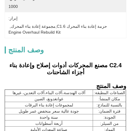
1000
إبراز:
حزمة إعادة بناء المحرك C1.6,مجموعة إعادة بناء المحرك
, 
Engine Overhaul Rebuild Kit
وصف المنتج
C2.4 مصنع المحركات أدوات إصلاح وإعادة بناء
أجزاء الشاحنات
وصف المنتج
الصناعات المطبقة:
آلات الهندسة،آلات البناء،آلات التعدين، غيرها
مكان المنشأ:
غوانغدونغ، الصين
بالنسبة للنماذج:
لمجموعات إعادة بناء اليرقات
فترة الضمان:
جودة عالية سعر منخفض عمر طويل
الجودة:
سنة واحدة
من السيلز:
أربعة أسطوانات
المواد:
صناعة المعدات الأولية