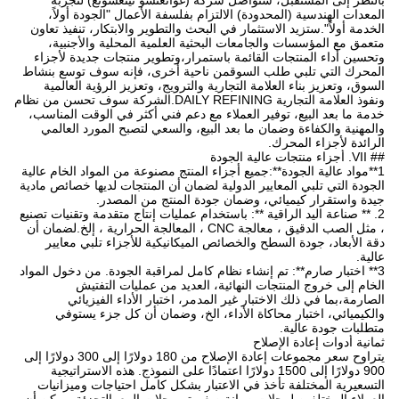
بالنظر إلى المستقبل، ستواصل شركة (غوانغتشو تينغسونغ) لتجربة
المعدات الهندسية (المحدودة) الالتزام بفلسفة الأعمال "الجودة أولاً،
الخدمة أولاً".ستزيد الاستثمار في البحث والتطوير والابتكار، تنفيذ تعاون
متعمق مع المؤسسات والجامعات البحثية العلمية المحلية والأجنبية،
وتحسين أداء المنتجات القائمة باستمرار،وتطوير منتجات جديدة لأجزاء
المحرك التي تلبي طلب السوقمن ناحية أخرى، فإنه سوف توسع بنشاط
السوق، وتعزيز بناء العلامة التجارية والترويج، وتعزيز الرؤية العالمية
ونفوذ العلامة التجارية DAILY REFINING.الشركة سوف تحسن من نظام
خدمة ما بعد البيع، توفير العملاء مع دعم فني أكثر في الوقت المناسب،
والمهنية والكفاءة وضمان ما بعد البيع، والسعي لتصبح المورد العالمي
الرائدة لأجزاء المحرك.
## VII. أجزاء منتجات عالية الجودة
1**مواد عالية الجودة**:جميع أجزاء المنتج مصنوعة من المواد الخام عالية
الجودة التي تلبي المعايير الدولية لضمان أن المنتجات لديها خصائص مادية
جيدة واستقرار كيميائي، وضمان جودة المنتج من المصدر.
2. ** صناعة اليد الراقية **: باستخدام عمليات إنتاج متقدمة وتقنيات تصنيع
، مثل الصب الدقيق ، معالجة CNC ، المعالجة الحرارية ، إلخ.لضمان أن
دقة الأبعاد، جودة السطح والخصائص الميكانيكية للأجزاء تلبي معايير
عالية.
3** اختبار صارم**: تم إنشاء نظام كامل لمراقبة الجودة. من دخول المواد
الخام إلى خروج المنتجات النهائية، العديد من عمليات التفتيش
الصارمة،بما في ذلك الاختبار غير المدمر، اختبار الأداء الفيزيائي
والكيميائي، اختبار محاكاة الأداء، الخ، وضمان أن كل جزء يستوفي
متطلبات جودة عالية.
ثمانية أدوات إعادة الإصلاح
يتراوح سعر مجموعات إعادة الإصلاح من 180 دولارًا إلى 300 دولارًا إلى
900 دولارًا إلى 1500 دولارًا اعتمادًا على النموذج. هذه الاستراتيجية
التسعيرية المختلفة تأخذ في الاعتبار بشكل كامل احتياجات وميزانيات