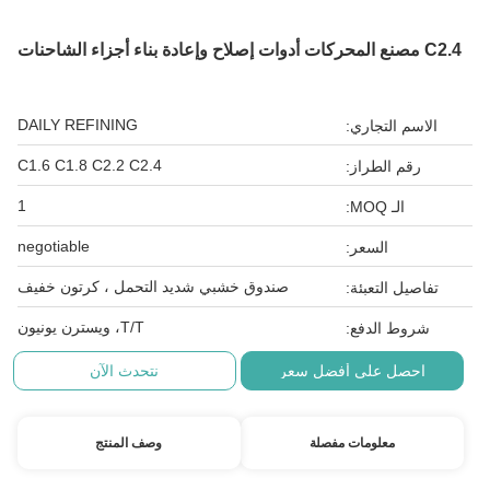
C2.4 مصنع المحركات أدوات إصلاح وإعادة بناء أجزاء الشاحنات
DAILY REFINING
الاسم التجاري:
C1.6 C1.8 C2.2 C2.4
رقم الطراز:
1
الـ MOQ:
negotiable
السعر:
صندوق خشبي شديد التحمل ، كرتون خفيف
تفاصيل التعبئة:
T/T، ويسترن يونيون
شروط الدفع:
احصل على أفضل سعر
نتحدث الآن
معلومات مفصلة
وصف المنتج