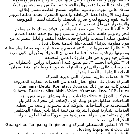
خفيفة الوزن وعالية القوة ، والتي لديها تبديد الحرارة الممتاز ومقاومة
الارتداء بعد الصب الدقيق والمعالجة.حلقة المكبس مصنوعة من فولاذ
سبائك عالي الجودة، وعملية معالجة السطح الخاصة تضمن إغلاقها
ومقاومة الارتداء.العصا الارتباطية والعمود المتحرك تعتمد عملية التزوير
عالية القوة وتخضع لعلاج صارم للتخفيف والتكثيف لضمان الموثوقية
والاستقرار في ظل تشغيل الحمل الكبير.
2. ** آلية الصمام **: يتم تصنيع الصمام من فولاذ سبائك خاص مقاوم
للحرارة ويتم طحنه بدقة لضمان تناسب وثيق مع حلقة مقعد الصمام
لتحقيق عملية استيعاب وإخراج فعالة.حلقة المقعد والدليل مصنوعة من
مواد مقاومة للارتداء لتمديد حياة الخدمة بشكل فعال.
3. **نظام التشحيم والتبريد**:تم تصميم مضخة الزيت ومضخة المياه بعناية
وتصنيعها مع قدرة مضخة فعالة لضمان أن المحرك يمكن أن تكون مرنة
بشكل جيد وتبريد في ظل ظروف العمل المختلفة.
4. ** مكونات الجسم **: يتم تصنيع كتلة الأسطوانة ورأس الأسطوانة من
حديد صلب عالي ،والتي تم معالجتها بالشيخوخة ومعالجتها بدقة لضمان
الصلابة الشاملة والختم للمحرك.
## 5، علامات تجارية المحرك التي تديرها الشركة
الشركة تعمل على قطع الغيار للعديد من العلامات التجارية المعروفة
للمحركات، بما في ذلك Cummins، Deutz، Komatsu، Doosan،
Kubota، Perkins، Mitsubishi، Volvo، Yanmar، Hino، JCB، Isuzu،
محركات الديزل Nissan،شاحنات تويوتا، ويتشاي، مرسيدس-بنز،
الشاحنات، سكانيا، فولفو بينتا، الخ، بالإضافة إلى محركات كاتربيلر
المستخدمة في الشاحنات الشوكية كات.مجموعة واسعة من تغطية
العلامات التجارية تمكن الشركة من تلبية احتياجات العملاء المختلفين
لأنواع مختلفة من أجزاء المحرك وتصبح مزودًا شاملًا لحلول أجزاء
المحرك في الصناعة.
## VI. التطوير المستقبلي لشركة Guangzhou Tengsong Engineering
Testing Equipment Co., Ltd.