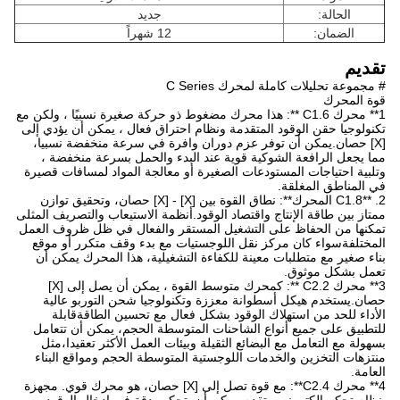
الحالة:
جديد
الضمان:
12 شهراً
تقديم
# مجموعة تحليلات كاملة لمحرك C Series
قوة المحرك
1** محرك C1.6 **: هذا محرك مضغوط ذو حركة صغيرة نسبيًا ، ولكن مع
تكنولوجيا حقن الوقود المتقدمة ونظام احتراق فعال ، يمكن أن يؤدي إلى
[X] حصان.يمكن أن توفر عزم دوران وافرة في سرعة منخفضة نسبيا،
مما يجعل الرافعة الشوكية قوية عند البدء والحمل بسرعة منخفضة ،
وتلبية احتياجات المستودعات الصغيرة أو معالجة المواد لمسافات قصيرة
في المناطق المغلقة.
2. **C1.8 المحرك**: نطاق القوة بين [X] - [X] حصان، وتحقيق توازن
ممتاز بين طاقة الإنتاج واقتصاد الوقود.أنظمة الاستيعاب والتصريف المثلى
تمكنها من الحفاظ على التشغيل المستقر والفعال في ظل ظروف العمل
المختلفةسواء كان مركز نقل اللوجستيات مع بدء وقف متكرر أو موقع
بناء صغير مع متطلبات معينة للكفاءة التشغيلية، هذا المحرك يمكن أن
تعمل بشكل موثوق.
3** محرك C2.2 **: كمحرك متوسط القوة ، يمكن أن يصل إلى [X]
حصان.يستخدم هيكل أسطوانة معززة وتكنولوجيا شحن التوربو عالية
الأداء للحد من استهلاك الوقود بشكل فعال مع تحسين الطاقةقابلة
للتطبيق على جميع أنواع الشاحنات المتوسطة الحجم، يمكن أن تتعامل
بسهولة مع التعامل مع البضائع الثقيلة وبيئات العمل الأكثر تعقيدا،مثل
منتزهات التخزين والخدمات اللوجستية المتوسطة الحجم ومواقع البناء
العامة.
4** محرك C2.4**: مع قوة تصل إلى [X] حصان، هو محرك قوي. مجهزة