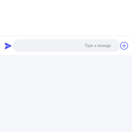
Photo
Video Call
Audio Call