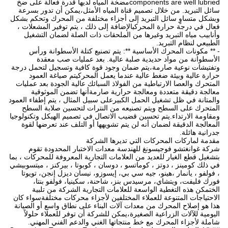
components are well lubriedمضخة المياه لديها قدرة فعالة على ضخ
سائل التبريد. من خلال تصميم قناة المياه الأمثل،يمكن أن تدور بسرعة
وبشكل متساوٍ سائل التبريد إلى أجزاء مختلفة من المحرك وتحكم بشكل
فعال في درجة حرارة المحركبالإضافة إلى ذلك ، يتم توفير المشعلات ،
وأنابيب مياه التبريد وغيرها من الملحقات ذات الصلة لضمان التشغيل
الطبيعي لنظام التبريد.
- ** مكونات المحرك الأساسية **: يتم تصنيع كتلة الأسطوانة ورأس
الأسطوانة من مواد حديدية صلبة عالية. بعد عمليات صب معقدة
وتفتيشات نوعية صارمة،يتم ضمان وجود قوة كافية وتسجيل لتحمل درجة
حرارة عالية وبيئة ضغط عالية عندما يعمل المحركيتم صياغة العمود
المتحرك والعصا الارتباطية من الفولاذ السبائك عالية الجودة بعد عمليات
معالجة دقيقة متعددة ومعالجة حرارية صارمةأنها تضمن الموثوقية
والمتانة في ظل تشغيل الحمل الكبيرعلى سبيل المثال ، يتم إطفاء العمود
المتحرك على السطح ويتم تصنيعه من النترات لتحسين صلابة السطح
ومقاومة الارتداء.يتم تحسين قضيب الاتصال في تصميم الهيكل وتكنولوجيا
المعالجة الدقيقة لضمان أنه لن يتم تشويهها أو التلف عند تعرضها لقوة
جدرانية هائلة.
مقدمة لماركات المحركات التي تديرها الشركة
شركة غوانغتشو فوجيسونغ للهندسة معدات الاختبار المحدودة تقوم
بتشغيل قطع الغيار للعديد من العلامات التجارية المعروفة للمحركات ، بما
في ذلك كومينز ، دوتز ، كوماتسو ، دوسان ، كوبوتا ، بيركنز ، ميتسوبيشي
، فولفو ، يانمار ،هينو، جيه سي بي، إيسوزو، نيسان ديزل إنجن، تويوتا
فورك فليفت، ويتشاي، مرسيدس بنز، شاحنة، سكينيا، فولفو بنتا،
الختمكن هذه التغطية الواسعة للعلامات التجارية الشركة من تلبية
الاحتياجات المتنوعة للعملاء المختلفين لأجزاء محركات مختلفةسواء كان
هذا هو إصلاح المحرك من معدات آلات البناء على نطاق واسع أو الصيانة
اليومية للآلات الزراعية الصغيرة،يمكن للشركة أن توفر للعملاء حلولاً
شاملة لأجزاء المحرك مع خط منتجاتها الغني والدعم الفني المهني.