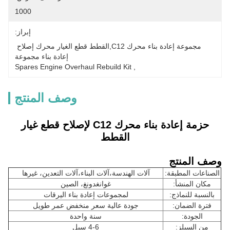
1000
إبراز:
مجموعة إعادة بناء محرك C12,القطط قطع الغيار محرك إصلاح 
إعادة بناء مجموعة
Spares Engine Overhaul Rebuild Kit
, 
وصف المنتج
حزمة إعادة بناء محرك C12 لإصلاح قطع غيار
القطط
وصف المنتج
الصناعات المطبقة:
آلات الهندسة،آلات البناء،آلات التعدين، غيرها
مكان المنشأ:
غوانغدونغ، الصين
بالنسبة للنماذج:
لمجموعات إعادة بناء اليرقات
فترة الضمان:
جودة عالية سعر منخفض عمر طويل
الجودة:
سنة واحدة
من السيلز:
4-6 سيل