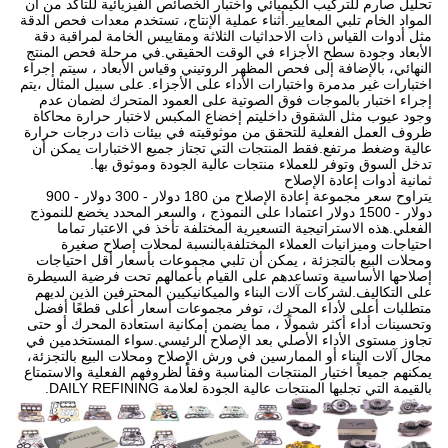
تحليل صارم للتركيب الكيميائي واختبار الخصائص الفيزيائية للتأكد من أن
المواد الخام تلبي المعايير.أثناء عملية الإنتاج، تستخدم معدات فحص الدقة
مثل أدوات القياس ذات الاحداثيات الثلاثة ومقاييس الخامة لمراقبة دقة
الأبعاد وجودة سطح الأجزاء في الوقت الحقيقي.في مرحلة فحص المنتج
النهائي، بالإضافة إلى فحص المظهر الروتيني وقياس الأبعاد ، سيتم إجراء
اختبارات غير مدمرة واختبارات الأداء على الأجزاء. على سبيل المثال ،يتم
إجراء اختبار بالموجات فوق الصوتية على العمود المتحرك لضمان عدم
وجود عيوب مثل الشقوق داخليتم إخضاع المكبس لاختبار حرارة محاكاة
ظروف العمل الفعلية للتحقق من موثوقيته في بيئات ذات درجات حرارة
عالية وضغط مرتفع.فقط المنتجات التي تجتاز جميع الاختبارات يمكن أن
تدخل السوق وتوفر للعملاء منتجات عالية الجودة وموثوق بها.
ثمانية أدوات إعادة الإصلاح
يتراوح سعر مجموعة إعادة الإصلاح من 180 دولار - 300 دولار - 900
دولار - 1500 دولار اعتمادا على النموذج ، والسعر المحدد يخضع للنموذج
الفعلي.هذه الاستراتيجية التسعيرية المختلفة تأخذ في الاعتبار تماما
احتياجات وميزانيات العملاء المختلفةبالنسبة لمحلات إصلاح صغيرة
ومحلات البيع بالتجزئة ، يمكن أن تلبي مجموعات بأسعار أقل احتياجات
إصلاحها الأساسية وتساعدهم على القيام بأعمالهم تحت فرضية السيطرة
على التكاليف.لشركات آلات البناء والميكانيكيين المحترفين الذين لديهم
متطلبات أعلى لأداء المحرك، توفر مجموعات أسعار أعلى قطعًا أفضل
وتحسينات أداء أكثر شمولًا ، مما يضمن إمكانية استعادة المحرك أو حتى
تجاوز مستوى الأداء الأصلي بعد الإصلاح الرئيسي.سواء المستخدمين في
مجال آلات البناء أو الممارسين في ورش الإصلاح ومحلات البيع بالتجزئة،
يمكنهم جميعاً اختيار المنتجات المناسبة وفقاً لظروفهم الفعلية والاستمتاع
بالقيمة التي تجلبها المنتجات عالية الجودة لعلامة DAILY REFINING.