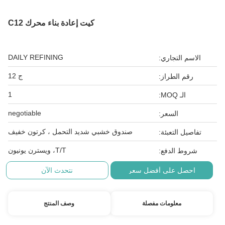
كيت إعادة بناء محرك C12
DAILY REFINING
الاسم التجاري:
ج 12
رقم الطراز:
1
الـ MOQ:
negotiable
السعر:
صندوق خشبي شديد التحمل ، كرتون خفيف
تفاصيل التعبئة:
T/T، ويسترن يونيون
شروط الدفع:
احصل على أفضل سعر
نتحدث الآن
معلومات مفصلة
وصف المنتج