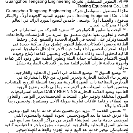
## VI. التطوير المستقبلي لشركة Guangzhou Tengsong Engineering
Testing Equipment Co., Ltd.
نظرًا للمستقبل ، ستواصل شركة Guangzhou Tengsong Engineering
Testing Equipment Co. ، Ltd. دعم مفهوم التنمية "الجودة أولاً ، والابتكار
مدفوع ، والعميل أولاً" ،ونسعى جاهدين لتصبح المورد الرائد في العالم
لأجزاء محركات الديزل.
- ** البحث والتطوير التكنولوجي **: ستزيد الشركة من استثماراتها في
البحث والتطوير،تنفيذ تعاون متعمق مع المزيد من المؤسسات والجامعات
العلميةوتركز على البحث في المواد الجديدة والتصنيع الذكي وحفظ
الطاقة وخفض الانبعاثات.تخطط لتطوير تطبيق مواد مركبة جديدة في
أجزاء المحرك لتحسين أداء وأمد حياة الأجزاء؛ إدخال تكنولوجيا التصنيع
الذكية لتحقيق أتمتة وذكاء عملية الإنتاج، وتحسين كفاءة الإنتاج وجودة
المنتج.الاهتمام بمتطلبات حماية البيئة وتطوير أنظمة حقن وقود أكثر كفاءة
وأجهزة معالجة غازات العادم لتلبية معايير الانبعاثات الصارمة بشكل
متزايد.
- ** توسيع السوق **: توسيع النشاط في الأسواق المحلية والخارجية،
وتعزيز بناء العلامة التجارية وتعزيز السوق. من خلال المشاركة في
المعارض الصناعية ذات الشهرة الدولية،ممارسة أنشطة الترويج للمنتجات،
وتحسين قنوات المبيعات عبر الإنترنت، وما إلى ذلك، وتعزيز الرؤية
العالمية ونفوذ العلامة التجارية DAILY REFINING.صياغة استراتيجيات
السوق المختلفة وتوفير حلول المنتجات الشخصيةتعزيز التواصل والتعاون
مع العملاء، وإقامة علاقات تعاونية طويلة الأجل ومستقرة، وتحسين رضا
العملاء والولاء.
- ** تحسين الخدمة **: مزيد من تحسين نظام خدمة ما بعد البيع، وتعزيز
بناء فريق خدمة ما بعد البيع،وتحسين الجودة المهنية والمستوى الفني
لموظفي خدمة ما بعد البيعإنشاء المزيد من مراكز الخدمة بعد البيع في
مناطق السوق المحلية والخارجية الرئيسية ، مجهزة بأجزاء احتياطية كافية
لضمانيمكن توفير خدمة بعد البيع عالية الجودة والفعالة للعملاءتوفير