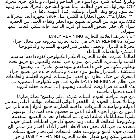
وتفريغ كميات كبيرة من المواد في المناجم والموانئ وأماكن أخرى.محرك
C12 يوفر لها دعم قوي للطاقة، مما يسمح للشاحن بالتحرك بسرعة وقوة
عند شق، ورفع ونقل المواد، ويمكنه إكمال المهمة بكفاءة.
- ** الحفارات**: بعض الحفارات الكبيرة مثل 390F مجهزة أيضا بمحركات
C12.قوة قوية من المحرك يضمن قوة الحفر وكفاءة العمل من الحفرة،
سواء كان حفر الصخور الصلبة أو التربة الناعمة، فإنه يمكن التعامل معها
بسهولة.
## 3 تعريف العلامة التجارية DAILY REFINING
شركة DAILY REFINING هي علامة تجارية معروفة في مجال أجزاء
محركات الديزل، وتحظى بتقدير كبير لجودتها الممتازة والتكنولوجيا
المبتكرة والخدمات الشاملة.
لطالما اعتبرت العلامة التجارية الابتكار التكنولوجي كقوة دافعة أساسية
للتنمية واستثمرت الكثير من الموارد في البحث والتطوير.مع فريق بحث
وتطوير يتكون من خبراء الصناعة والمهندسين الكبار"دايل ريفينينغ"
تستكشف باستمرار تطبيق مواد جديدة وعمليات جديدة في تصنيع أجزاء
المحرك.من خلال التعاون مع أفضل مؤسسات البحوث العلمية والجامعات
في العالم، DAILY REFINING قادرة على فهم تكنولوجيا المتطورة في
هذه الصناعة في الوقت المناسب وتحويلها إلى منتجات فعلية لتزويد
العملاء بحلول تنافسية.
من حيث مراقبة الجودة، أنشأت شركة "ديلي ريفيننج" نظامًا صارمًا
وشاملًا لضمان الجودة.إلى الفحص النهائي للمنتجات النهائية، أعلى المعايير
الدولية ومواصفات الشركات الداخلية الصارمة.جميع المواد الخام تأتي من
الموردين ذوي الجودة العالية الذين تم فحصهم بدقة لضمان أن نوعيتهم
تلبي المتطلباتأثناء عملية الإنتاج، يتم استخدام معدات التصنيع المتقدمة
وتكنولوجيا المعالجة الدقيقة، ويتم تخضع كل جزء لعمليات تفتيش جودة
متعددة،بما في ذلك فحص دقة الأبعاد، اختبار الأداء، اختبار غير مدمر، الخ
لضمان جودة المنتج وموثوقيته.فقط المنتجات التي تجتاز جميع عمليات
التفتيش يمكن وضع شعار العلامة التجارية DAILY REFINING ودخول