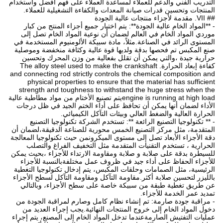
التدريب الفني والدعم للعملاء لمساعدة العملاء على فهم أفضل واستخدام
المنتجات وتحسين قدرات صيانة المعدات والكفاءة التشغيلية للعملاء.
## VII. مقدمة لأجزاء منتجات عالية الجودة
- **المواد الخام عالية الجودة**: يتم اختيار جميع أجزاء المنتج من كبار
موردي المواد الخام في العالم لضمان أن نوعية المواد الخام تصل إلى
المستوى الرائد في الصناعة.مثلاً، مادة سبيكة الألومنيوم المستخدمة في
صنع المكبس تم فحصها بدقة ولديها قوة عالية وكثافة منخفضة وموصلية
حرارية جيدة ،والتي يمكن أن تقلل بفعالية من وزن المحرك وتحسين
كفاءة إبعاد الحرارة. The alloy steel used to make the crankshaft
and connecting rod strictly controls the chemical composition and
physical properties to ensure that the material has sufficient
strength and toughness to withstand the huge stress when the
engine is running at high loadيتم تصنيع الأختام من مواد مطاطية عالية
الأداء لضمان أنها يمكن أن تحافظ على أداء الختم الجيد في ظل درجات
الحرارة العالية والضغط العالي وبيئات التآكل الكيميائي.
- ** تكنولوجيا التصنيع الرائعة **: تستخدم الشركة تكنولوجيا التصنيع
المتقدمة، مثل مركز التصنيع الخمس محورية للصناعة الدقيقة،لضمان أن
دقة الأجزاء الأبعاد تصل إلى مستوى الميكرونمن حيث تكنولوجيا المعالجة
الحرارية ، تستخدم التقنيات المتقدمة مثل التخفيف الفراغ والتصلب
للسيطرة بدقة على صلابة و صلابة ومقاومة الارتداء للأجزاء ،بحيث يمكن
للأجزاء الحفاظ على أداء جيد في ظروف عمل مختلفةبالنسبة للأجزاء
الرئيسية، مثل الصمامات وحلقات المكبس، يتم إدخال تكنولوجيا التغطية
بالليزر لتحسين صلابة أكثر.مقاومة التآكل ومقاومة التآكل لسطح الأجزاء
عن طريق تغطية طبقة من سبيكة خاصة على سطح الأجزاء، وبالتالي
تمديد عمر الخدمة للأجزاء.
- مراقبة جودة صارمة: تم إنشاء نظام كامل وصارم لمراقبة الجودة من
دخول المواد الخام إلى خروج المنتجات النهائية.يجب إجراء العديد من
عمليات التفتيش الصارمةعندما تدخل المواد الخام إلى المصنع، يتم إجراء