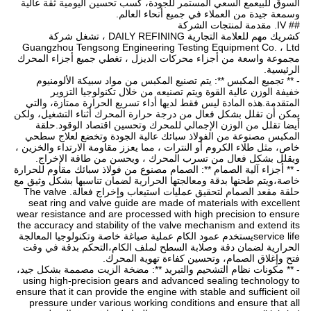
السوق للبيعمع السعي المستمر للجودة، كسب تحسين اليومية ثقة عالية
وسمعة جيدة من العملاء في جميع أنحاء العالم.
## IV. مقدمة لمنتجات الشركة
كشريك مهم للعلامة التجارية DAILY REFINING ، تشغل شركة
Guangzhou Tengsong Engineering Testing Equipment Co. ، Ltd
مجموعة واسعة من أجزاء محركات الديزل ، تغطي جميع أجزاء المحرك
الرئيسية.
- ** تجميع المكبس **: يتم تصنيع المكبس من مواد سبيكة الألومنيوم
خفيفة الوزن عالية القوة ويتم تصنيعه من خلال تكنولوجيا التزوير
المتقدمة.هذه المادة ليس فقط لديها أداء تسريع الحرارة ممتازة، والتي
يمكن أن تقلل بشكل فعال من درجة حرارة المحرك أثناء التشغيل، ولكن
أيضا تقلل من الوزن الإجمالي للمحرك وتحسين اقتصاد الوقود.حلقة
المكبس مصنوعة من الفولاذ سبائك عالية الجودة وتخضع لعلاج سطحي
خاص، مثل طلاء الكروم أو النترات ، مما يعزز مقاومة الارتداء والخزين ،
ويقلل بشكل فعال من تسرب المحرك ، ويحسن من طاقة الإخراج.
- ** أجزاء آلية الصمام **: الصمام مصنوع من فولاذ سبائك مقاوم للحرارة
خاصة،ويتم طحنها بدقة ومعالجتها الحرارية لضمان تناسبها بشكل وثيق مع
حلقة مقعد الصمام لتحقيق عمليات استيعاب وإخراج فعالة. The valve
seat ring and valve guide are made of materials with excellent
wear resistance and are processed with high precision to ensure
the accuracy and stability of the valve mechanism and extend its
service lifeيستخدم عمود الكام عملية صياغة خاصة وتكنولوجيا المعالجة
الحرارية لضمان دقة وصلابة السطح لملف الكام،التحكم بدقة في وقت
فتح وإغلاق الصمام، وتحسين كفاءة تهوية المحرك.
- ** مكونات نظام التشحيم والتبريد **: مضخة الزيت مصممة بشكل جيد،
using high-precision gears and advanced sealing technology to
ensure that it can provide the engine with stable and sufficient oil
pressure under various working conditions and ensure that all