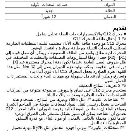
المواد:
صناعة المعدات الأولية
الحالة:
جديد
الضمان:
12 شهراً
تقديم
# محرك C12 والإكسسوارات ذات الصلة تحليل شامل
## 1. إدخال طاقة المحرك C12
محرك C12 هو وحدة طاقة عالية الأداء مصممة لتلبية المتطلبات الصارمة
لمختلف المعدات الثقيلة.مع طاقة ممتازة و اقتصاد الوقود.
المحرك لديه نطاق واسع من الطاقة التصنيفية ، ويمكن أن تصل قوته إلى
[X1] - [X2] حصان وفقًا لسيناريوهات التطبيقات والتنظيمات المختلفة. في
ظل ظروف العمل العادية ،عندما تكون دفة المحرك مستقرة عند [X]
دورات في الدقيقة، يمكنه توليد عزم الدوران يصل إلى [X] Nm. مثل هذا
القوة العزم الصادرة يجعل المحرك C12 أداء قوي أثناء بدء
وتسارع،ويمكن أن تتعامل بسهولة مع مهمات البدء والجذب المستمر ذات
الحمل الثقيل.
## 2 تعريف النماذج المطبقة
يستخدم محرك C12 على نطاق واسع في مجموعة متنوعة من المركبات
الثقيلة ذات العلامة التجارية ومعدات وآلات البناء.
- ** الشاحنات الثقيلة **: مثل 7695 وغيرها من النماذج ، تستخدم هذه
الشاحنات بشكل رئيسي لنقل المواد لمسافات طويلة في المناجم الكبيرة
ومواقع البناء.إن خصائص القوة العالية وقومة الدوران العالية لمحرك C12
تضمن أن الشاحنة يمكن أن تسير بشكل مستقر على الطرق الوعرة
عندما تكون محملة بالكامل بالمعدن أو مواد البناء، مع قدرة التسلق
الممتازة وكفاءة النقل.
- **المتحمّلات الكبيرة**: تتولى أجهزة التحميل مثل 992K مهمة تحميل