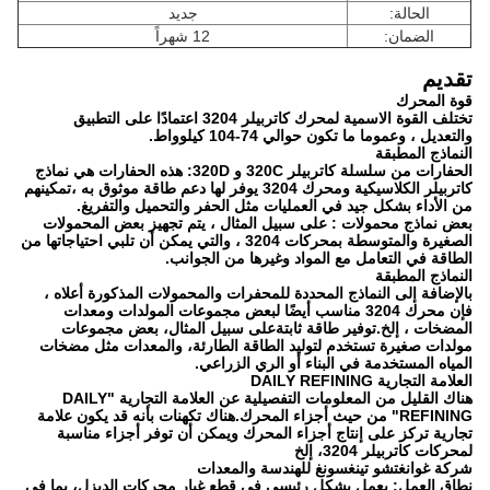
الحالة:
جديد
الضمان:
12 شهراً
تقديم
قوة المحرك
تختلف القوة الاسمية لمحرك كاتربيلر 3204 اعتمادًا على التطبيق
والتعديل ، وعموما ما تكون حوالي 74-104 كيلوواط.
النماذج المطبقة
الحفارات من سلسلة كاتربيلر 320C و 320D: هذه الحفارات هي نماذج
كاتربيلر الكلاسيكية ومحرك 3204 يوفر لها دعم طاقة موثوق به ،تمكينهم
من الأداء بشكل جيد في العمليات مثل الحفر والتحميل والتفريغ.
بعض نماذج محمولات : على سبيل المثال ، يتم تجهيز بعض المحمولات
الصغيرة والمتوسطة بمحركات 3204 ، والتي يمكن أن تلبي احتياجاتها من
الطاقة في التعامل مع المواد وغيرها من الجوانب.
النماذج المطبقة
بالإضافة إلى النماذج المحددة للمحفرات والمحمولات المذكورة أعلاه ،
فإن محرك 3204 مناسب أيضًا لبعض مجموعات المولدات ومعدات
المضخات ، إلخ.توفير طاقة ثابتةعلى سبيل المثال، بعض مجموعات
مولدات صغيرة تستخدم لتوليد الطاقة الطارئة، والمعدات مثل مضخات
المياه المستخدمة في البناء أو الري الزراعي.
العلامة التجارية DAILY REFINING
هناك القليل من المعلومات التفصيلية عن العلامة التجارية "DAILY
REFINING" من حيث أجزاء المحرك.هناك تكهنات بأنه قد يكون علامة
تجارية تركز على إنتاج أجزاء المحرك ويمكن أن توفر أجزاء مناسبة
لمحركات كاتربيلر 3204، إلخ
شركة غوانغتشو تينغسونغ للهندسة والمعدات
نطاق العمل: يعمل بشكل رئيسي في قطع غيار محركات الديزل، بما في