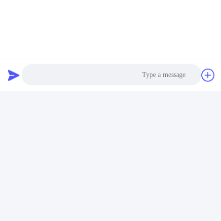
Photo
Video Call
Audio Call