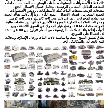
ذلك غطاء الأسطوانات، البستونات، حلقات البستونات، الصمامات، حلقات
المقاعد، الدلائل، المحامل الرئيسية، محامل قضبان الاتصال، الدفع،
مضخات الزيت،مضخات الماء، كتلة الأسطوانات ، رؤوس الأسطوانات ،
العمود المتحرك ، قضبان الاتصال ، عمود الكام ، وما إلى ذلك. هناك العديد
من نماذج المحركات ، بما في ذلك محركات كاتربيلر ومحركات كومينز
ومحركات العلامات التجارية المعروفة الأخرى.كما أنها تدير منتجات عالية
الجودة، منتجات OEM ، وقطع غيار المحرك في السوق اللاحقة ، وبيع
أدوات إعادة بناء الإصلاحات الرئيسية ، مع أسعار تتراوح بين 90 $ و 1500
$ ، اعتمادًا على النموذج.
نطاق تطبيق المنتج: منتجاتها مناسبة لآلات البناء، ورحال الإصلاح، ومحلات
البيع بالتجزئة، والميكانيكا، الخ.