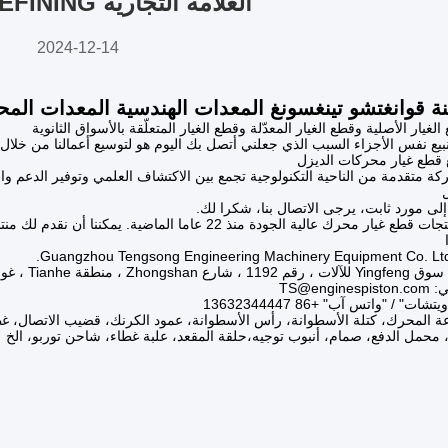
العلامة التجارية DAILY REFINING
2024-12-14
نة قوانغتشو تينغسونغ المعدات الهندسية المعدات المح
لغيار الأصلية وقطع الغيار المعدّلة وقطع الغيار المتعلّقة بالأسواق الثانوية
نبيع نفس الأجزاء السبب الذي جعلني أتصل بك اليوم هو لتوسيع أعمالنا من خلال
 قطع غيار محركات الديزل
ة متقدمة من الناحية التكنولوجية تجمع بين الاكتشاف العلمي وتوفير الدعم و
إلى مورد ثابت، يرجى الاتصال بنا، شكرا لك.
لقد كنا نقدم منتجات قطع غيار محرك عالية الجودة منذ 22 ع
Z ، منطقة Tianhe ، غوانغشو
TS@eng
ت" / "واتس آب" +86 13632344447
عة المحرك، كتلة الأسطوانة، رأس الأسطوانة، عمود الكرنك، قضيب الاتصال، غ
محمل الدفع، صمام، أنبوب توجيه،حلقة المقعد، علبة غطاء، شاحن توربو، الخ