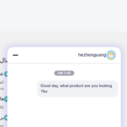
hezhenguang
رابط سريع
اتصال
7:45 AM
المنزل
عن
المنتجات
Good day, what product are you looking 
na
for?
معلومات عنا
ها
طلب
--13632344447
أخبار
بر
القضايا
om