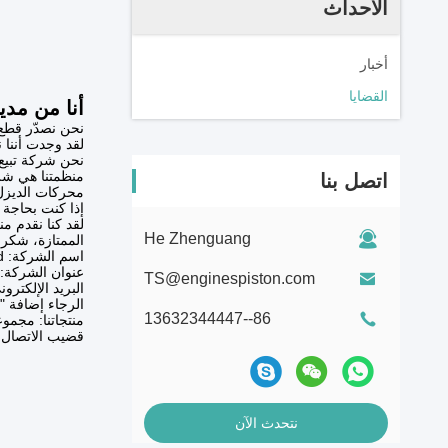
الأحداث
أخبار
القضايا
أنا من مدي
نحن نصدّر قطع ا
لقد وجدت أننا 
نحن شركة تبيع
منظمتنا هي شرك
اتصل بنا
محركات الديزل
إذا كنت بحاجة 
He Zhenguang
الممتازة، شكرا
اسم الشركة: Guangzhou Tengsong Engineering Machinery Equipment Co. Ltd.
عنوان الشركة: سوق Yingfeng للآلات ، رقم 1192 ، شارع hongshan
TS@enginespiston.com
البريد الإلكتروني: inespiston.com
الرجاء إضافة "ويتشا
86--13632344447
منتجاتنا: مجمو
قضيب الاتصال، 
نتحدث الآن