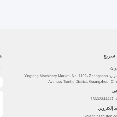
 سريع
نش
وان
اش
العنوان: Yingfeng Machinery Market، No. 1192، Zhongshan
Avenue، Tianhe District، Guangzhou، Chi
تف
86
يد إلكتروني
TS@enginespiston.c