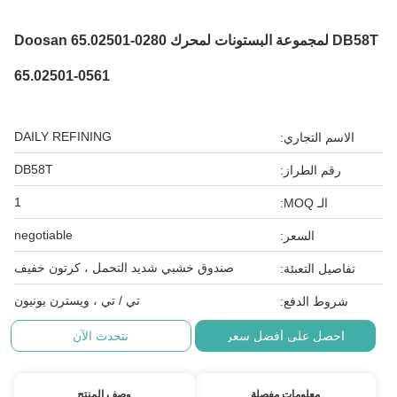
DB58T لمجموعة البستونات لمحرك Doosan 65.02501-0280
65.02501-0561
DAILY REFINING
الاسم التجاري:
DB58T
رقم الطراز:
1
الـ MOQ:
negotiable
السعر:
صندوق خشبي شديد التحمل ، كرتون خفيف
تفاصيل التعبئة:
تي / تي ، ويسترن يونيون
شروط الدفع:
احصل على أفضل سعر
نتحدث الآن
معلومات مفصلة
وصف المنتج