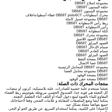
مجموعة إصلاح DB58T
حلقة البستون DB58T
مجموعة البستون DB58T
محرك أسطوانات DB58T pisto6CT غطاء أسطوانة/غلاف
DB58T مجموعة غسيل كاملة
ربط رأس الاسطوانة DB58T
رأس الاسطوانة DB58T
كتلة أسطوانة DB58T
مجموعة محرك DB58T
DB58T العمود اللاصق
العمود المزلق DB58T
صمام الإدخال DB58T
صمام العادم DB58T
العمود المزلق DB58T
DB58T مضخة النفط
DB58T عصا الاتصال
مجموعة DB58T المحامل الرئيسية
DB58T مجموعة محامل العصا
DB58T مضخة الوقود
DB58T مضخة حقن الوقود
منتجات المحرك ذات الصلة:
تعبئتنا تستخدم علبة خشبية للصادرات، علبة بلاستيكية، كرتون أو منصات،
كل التعبئة هي قوية جدا، الصندوق الخشبي مربوطة بقوةويتم ربط الغشاء
المقاوم للماء بالعبوة لمنع دخول الماء أو التلف أثناء النقلقبل التعبئة،
يمكننا أيضا وضع الملصقات المقابلة و علامات الشحن وفقا لاحتياجاتك.
جميع بضائعنا معبأة بشكل جيد.
2اعتماداً على الكمية، يمكننا استخدام السريع، عن طريق الجو أو البحر،