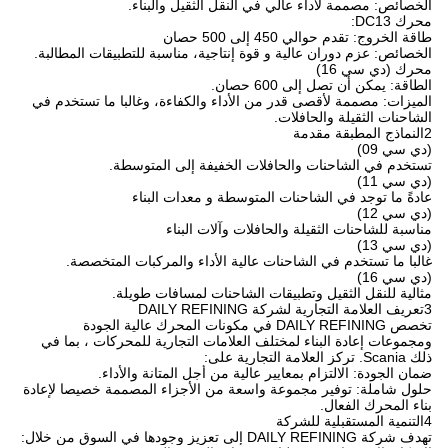
الخصائص: مصممة لأداء عالي في النقل الثقيل والبناء.
محرك DC13:
طاقة الخروج: تقدم حوالي 450 إلى 500 حصان
الخصائص: عزم دوران عالية و قوة إنتاجية، مناسبة للتطبيقات المطالبة.
محرك (دي سي 16)
الطاقة: يمكن أن تصل إلى 600 حصان.
الميزات: مصممة لأقصى قدر من الأداء والكفاءة، وغالبا ما تستخدم في
الشاحنات الثقيلة والحافلات.
2النماذج المطبقة مقدمة
(دي سي 09)
تستخدم في الشاحنات والحافلات الخفيفة إلى المتوسطة.
(دي سي 11)
عادةً ما توجد في الشاحنات المتوسطة و معدات البناء
(دي سي 12)
مناسبة للشاحنات الثقيلة والحافلات وآلات البناء
(دي سي 13)
غالبا ما تستخدم في الشاحنات عالية الأداء والمركبات المتخصصة.
(دي سي 16)
مثالية للنقل الثقيل وتطبيقات الشاحنات لمسافات طويلة.
3تعريف العلامة التجارية لشركة DAILY REFINING
تخصص DAILY REFINING في مكونات المحرك عالية الجودة
ومجموعات إعادة البناء لمختلف العلامات التجارية للمحركات ، بما في
ذلك Scania. تركز العلامة التجارية على:
ضمان الجودة: الالتزام بمعايير عالية من أجل المتانة والأداء.
حلول شاملة: توفير مجموعة واسعة من الأجزاء المصممة خصيصا لإعادة
بناء المحرك الفعال.
4التنمية المستقبلية للشركة
تهدف شركة DAILY REFINING إلى تعزيز وجودها في السوق من خلال: