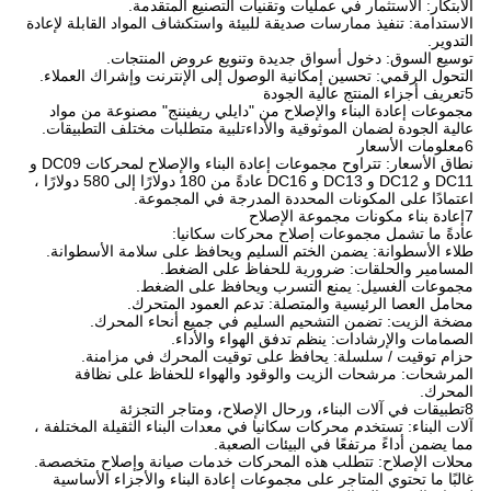
الابتكار: الاستثمار في عمليات وتقنيات التصنيع المتقدمة.
الاستدامة: تنفيذ ممارسات صديقة للبيئة واستكشاف المواد القابلة لإعادة
التدوير.
توسيع السوق: دخول أسواق جديدة وتنويع عروض المنتجات.
التحول الرقمي: تحسين إمكانية الوصول إلى الإنترنت وإشراك العملاء.
5تعريف أجزاء المنتج عالية الجودة
مجموعات إعادة البناء والإصلاح من "دايلي ريفيننج" مصنوعة من مواد
عالية الجودة لضمان الموثوقية والأداءتلبية متطلبات مختلف التطبيقات.
6معلومات الأسعار
نطاق الأسعار: تتراوح مجموعات إعادة البناء والإصلاح لمحركات DC09 و
DC11 و DC12 و DC13 و DC16 عادةً من 180 دولارًا إلى 580 دولارًا ،
اعتمادًا على المكونات المحددة المدرجة في المجموعة.
7إعادة بناء مكونات مجموعة الإصلاح
عادةً ما تشمل مجموعات إصلاح محركات سكانيا:
طلاء الأسطوانة: يضمن الختم السليم ويحافظ على سلامة الأسطوانة.
المسامير والحلقات: ضرورية للحفاظ على الضغط.
مجموعات الغسيل: يمنع التسرب ويحافظ على الضغط.
محامل العصا الرئيسية والمتصلة: تدعم العمود المتحرك.
مضخة الزيت: تضمن التشحيم السليم في جميع أنحاء المحرك.
الصمامات والإرشادات: ينظم تدفق الهواء والأداء.
حزام توقيت / سلسلة: يحافظ على توقيت المحرك في مزامنة.
المرشحات: مرشحات الزيت والوقود والهواء للحفاظ على نظافة
المحرك.
8تطبيقات في آلات البناء، ورحال الإصلاح، ومتاجر التجزئة
آلات البناء: تستخدم محركات سكانيا في معدات البناء الثقيلة المختلفة ،
مما يضمن أداءً مرتفعًا في البيئات الصعبة.
محلات الإصلاح: تتطلب هذه المحركات خدمات صيانة وإصلاح متخصصة.
غالبًا ما تحتوي المتاجر على مجموعات إعادة البناء والأجزاء الأساسية