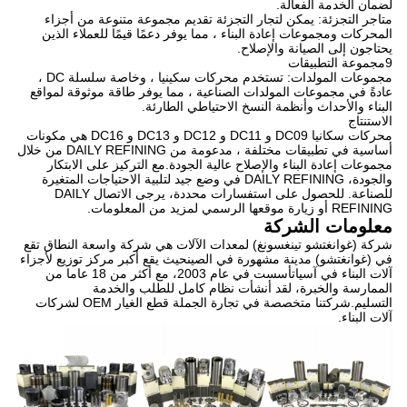
لضمان الخدمة الفعالة.
متاجر التجزئة: يمكن لتجار التجزئة تقديم مجموعة متنوعة من أجزاء
المحركات ومجموعات إعادة البناء ، مما يوفر دعمًا قيمًا للعملاء الذين
يحتاجون إلى الصيانة والإصلاح.
9مجموعة التطبيقات
مجموعات المولدات: تستخدم محركات سكينيا ، وخاصة سلسلة DC ،
عادةً في مجموعات المولدات الصناعية ، مما يوفر طاقة موثوقة لمواقع
البناء والأحداث وأنظمة النسخ الاحتياطي الطارئة.
الاستنتاج
محركات سكانيا DC09 و DC11 و DC12 و DC13 و DC16 هي مكونات
أساسية في تطبيقات مختلفة ، مدعومة من DAILY REFINING من خلال
مجموعات إعادة البناء والإصلاح عالية الجودة.مع التركيز على الابتكار
والجودة، DAILY REFINING في وضع جيد لتلبية الاحتياجات المتغيرة
للصناعة. للحصول على استفسارات محددة، يرجى الاتصال DAILY
REFINING أو زيارة موقعها الرسمي لمزيد من المعلومات.
معلومات الشركة
شركة (غوانغتشو تينغسونغ) لمعدات الآلات هي شركة واسعة النطاق تقع
في (غوانغتشو) مدينة مشهورة في الصينحيث يقع أكبر مركز توزيع لأجزاء
آلات البناء في آسياتأسست في عام 2003، مع أكثر من 18 عاما من
الممارسة والخبرة، لقد أنشأت نظام كامل للطلب والخدمة
التسليم.شركتنا متخصصة في تجارة الجملة قطع الغيار OEM لشركات
آلات البناء.