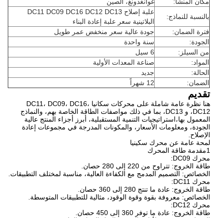
مكان المنشأ:
غوانغدونغ، الصين
علبة إصلاح DC11 DC09 DC16 DC12 DC13
بالنسبة للنماذج:
البلاتينية سعر علبة إعادة البناء
فترة الضمان:
جودة عالية سعر منخفض عمر طويل
الجودة:
سنة واحدة
من السيلز:
6 سيل
المواد:
صناعة المعدات الأولية
الحالة:
جديد
الضمان:
12 شهراً
تقديم
هنا نظرة عامة شاملة على محركات سكانيا DC11، DC09، DC16،
DC12، و DC13، بما في ذلك مواصفات الطاقة الخاصة بهم، والنماذج
المعمول بها،استراتيجيات التنمية المستقبلية، أبرز أجزاء المنتج عالية
الجودة، ومعلومات الأسعار، والمكونات المدرجة في مجموعات إعادة
الإصلاح.
لمحة عامة عن محرك سكينيا
1مقدمة طاقة المحرك
محرك DC09:
طاقة الخروج: تتراوح من 220 إلى 280 حصان.
الخصائص: التصميم المدمج مع الكفاءة العالية، مناسبة لمختلف التطبيقات.
محرك DC11:
طاقة الخروج: عادة ما تنتج 280 إلى 360 حصان.
الخصائص: معروفة بقوة وقوة الوقود، مثالية للتطبيقات المتوسطة.
محرك DC12:
طاقة الخروج: عادة ما توفر 360 إلى 450 حصان.