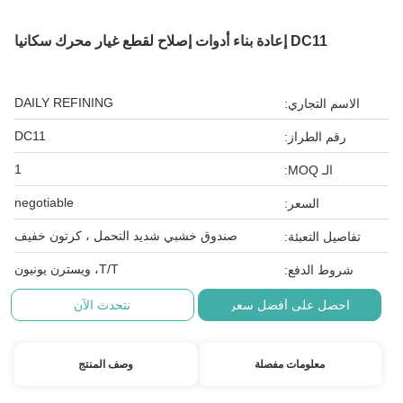
DC11 إعادة بناء أدوات إصلاح لقطع غيار محرك سكانيا
DAILY REFINING
الاسم التجاري:
DC11
رقم الطراز:
1
الـ MOQ:
negotiable
السعر:
صندوق خشبي شديد التحمل ، كرتون خفيف
تفاصيل التعبئة:
T/T، ويسترن يونيون
شروط الدفع:
احصل على أفضل سعر
نتحدث الآن
معلومات مفصلة
وصف المنتج