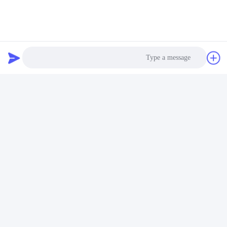
Photo
Video Call
Audio Call