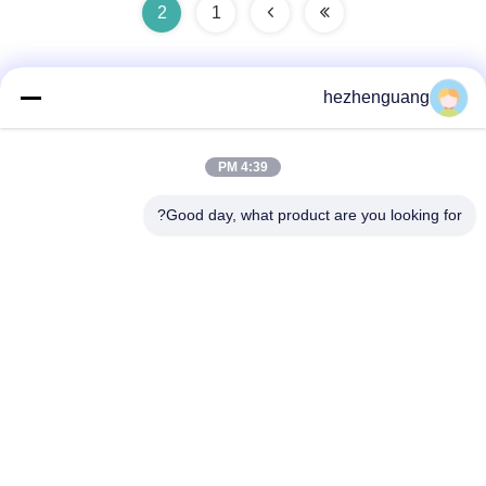
2
1
hezhenguang
اتصال سريع
4:39 PM
عنوان
Good day, what product are you looking for?
العنوان: Yingfeng Machinery Market، No. 1192، Zhongshan
Avenue، Tianhe District، Guangzhou، China
هاتف
86--13632344447
بريد إلكتروني
TS@enginespiston.com