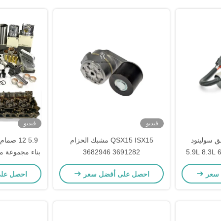
فيديو
فيديو
لق سولينود
QSX15 ISX15 مشبك الحزام
5.9 12 
3935649 ل 5.9L 8.3L 6BT 6CT
3691282 3682946
بناء مجموعة م
كومينز
 سعر
احصل على أفضل سعر
احصل عل