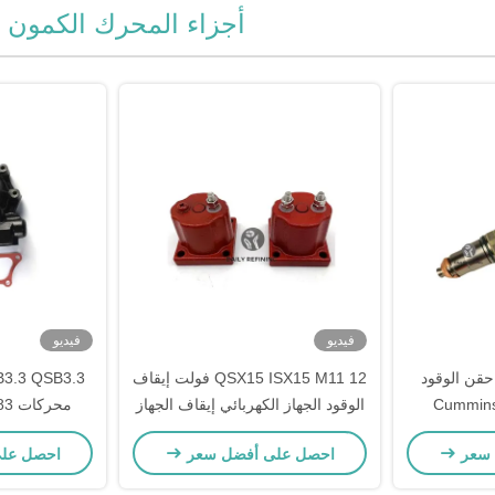
أجزاء المحرك الكمون
فيديو
فيديو
ISX15 QSX15 X حقن الوقود
QSX15 ISX15 M11 12 فولت إيقاف
Cummins 4
الوقود الجهاز الكهربائي إيقاف الجهاز
محر
4954
الكهربائي 3054610 3054611
7
 سعر
احصل على أفضل سعر
احصل عل
3408421 4024808 3054608
3054609