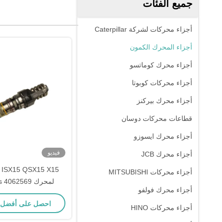
جميع الفئات
أجزاء محركات لشركة Caterpillar
أجزاء المحرك الكمون
أجزاء محرك كوماتسو
أجزاء محركات كوبوتا
أجزاء محرك بيركنز
قطاعات محركات دوسان
أجزاء محرك ايسوزو
فيديو
أجزاء محرك JCB
15
أجزاء محركات MITSUBISHI
لمحرك 062569
أجزاء محرك فولفو
434 4088652
احصل على أفضل
أجزاء محركات HINO