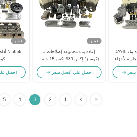
فيديو
فيديو
6lt9.3 6l مجموعة إعادة بناء DAYIL
إعادة بناء مجموعة إصلاحات لـ
Nta855
ة التجارية لأجزاء
(كومينز) إكس 530 إكس 15 حصة
كوم
محرك للبيع
 سعر
احصل على أفضل سعر
احصل عل
5
4
3
2
1