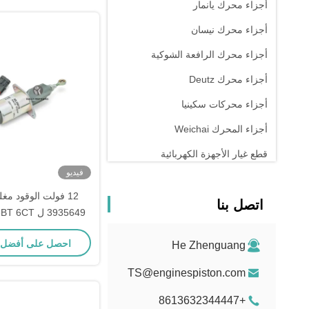
أجزاء محرك يانمار
أجزاء محرك نيسان
أجزاء محرك الرافعة الشوكية
أجزاء محرك Deutz
أجزاء محركات سكينيا
أجزاء المحرك Weichai
قطع غيار الأجهزة الكهربائية
فيديو
12 فولت الوقود مغ
اتصل بنا
قطاعات محركات 
احصل على أفضل
He Zhenguang
TS@enginespiston.com
+8613632344447