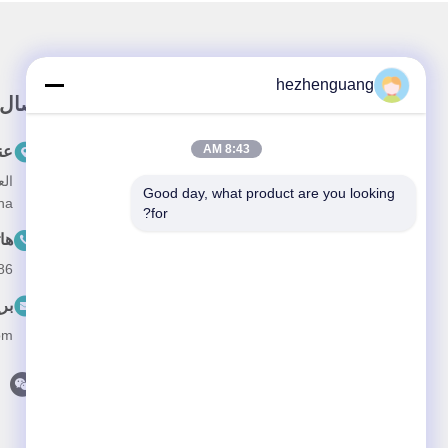
hezhenguang
رابط سريع
اتصال
8:43 AM
المنزل
عن
المنتجات
Good day, what product are you looking 
na
for?
معلومات عنا
ها
أخبار
--13632344447
القضايا
بر
اتصل بنا
om