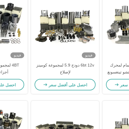
فيديو
فيديو
ع الغيار 12 صمام لمحرك
6bt 12v دودج 5.9 لمجموعة كومينز
4BT لمجم
غتشو تينغسونغ
لإصلاح
أجزاء
 سعر
احصل على أفضل سعر
احصل عل