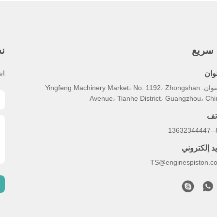
 سريع
نش
وان
اش
العنوان: Yingfeng Machinery Market، No. 1192، Zhongshan
Avenue، Tianhe District، Guangzhou، Chi
تف
86
يد إلكتروني
TS@enginespiston.c