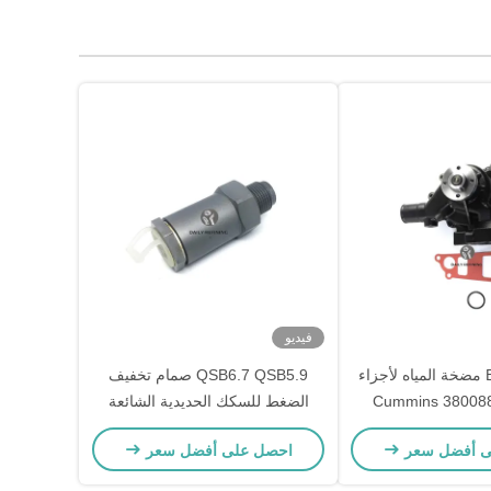
فيديو
B3.3 QSB3.3 مضخة المياه لأجزاء
QSB6.7 QSB5.9 صمام تخفيف
كات Cummins 3800883
الضغط للسكك الحديدية الشائعة
498120
لأجزاء كامينز 3963808
ى أفضل سعر
احصل على أفضل سعر