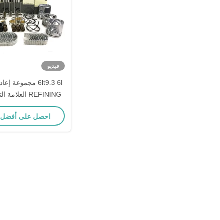
فيديو
REFINING العلام
محركات Cummins
احصل على أفضل