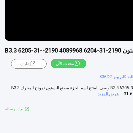
نتحدث الآن
شارك
نة كاتربيلر 336D2
4D95 لـ Komatsu Cummins البستون B3.3 6205-31--2190 4089968 6204-31-2190 وصف المنتج اسم الجزء مصنع البستون نموذج المحرك B3.3
عرض المزيد
اترك رسالة