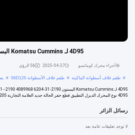
4D95 لـ Komatsu Cummins البستون B3.3 6205-31--2190 4089968 6204-31-2190
أجزاء محرك كوماتسو
2025-04-27
56 الرؤى
#
طقم غلاف أسطوانة الماكينة
#
طقم غلاف الأسطوانة S6D125
#
بطا
4D95 نوع المحرك الديزل التطبيق قطع حفر الحالة جديد العلامة التجارية 6205-31-...
رسائل الزائر
لا توجد تعليقات عامة بعد