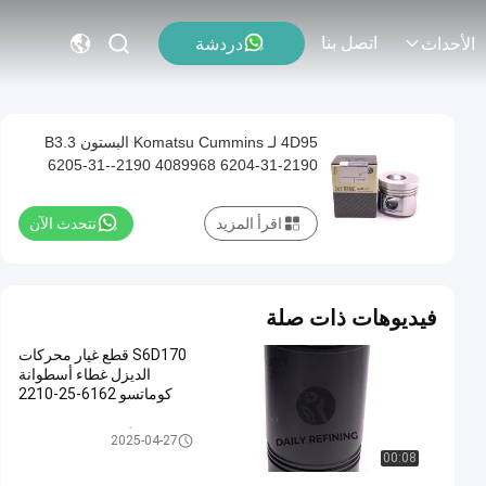
اتصل بنا
دردشة
الأحداث
4D95 لـ Komatsu Cummins البستون B3.3
6205-31--2190 4089968 6204-31-2190
اقرأ المزيد
نتحدث الآن
فيديوهات ذات صلة
S6D170 قطع غيار محركات
الديزل غطاء أسطوانة
كوماتسو 6162-25-2210
أجزاء محرك كوماتسو
2025-04-27
00:08