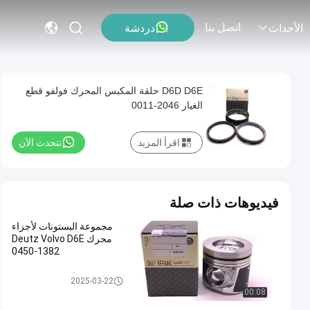
اتصل بنا
دردشة
الأحداث
D6D D6E حلقة المكبس المحرك فولفو قطع
الغيار 2046-0011
اقرأ المزيد
نتحدث الآن
فيديوهات ذات صلة
مجموعة البستونات لأجزاء
محرك Deutz Volvo D6E
0450-1382
أجزاء محرك فولفو
2025-03-22
00:08