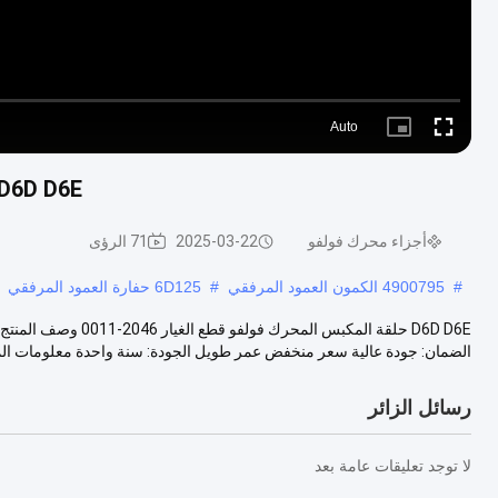
Auto
Picture-
Fullscreen
in-
Picture
D6D D6E حلقة المكبس المحرك فولفو قطع الغيار 2046-11
أجزاء محرك فولفو
2025-03-22
71 الرؤى
#
4900795 الكمون العمود المرفقي
#
6D125 حفارة العمود المرفقي
الضمان: جودة عالية سعر منخفض عمر طويل الجودة: سنة واحدة معلومات الم
رسائل الزائر
لا توجد تعليقات عامة بعد