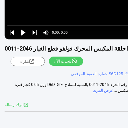
Loaded
:
0%
0:00
/
0:00
Play
Play
Play
Mute
Current
Duration
next
next
00
Time
نتحدث الآن
شارك
#
S6D125 حفارة العمود المرفقي
D6D D6E حلقة المكبس المحرك فولفو قطع الغيار 2046-0011 وصف المنتج رقم الجزء: 2046-0011 بالنسبة للنماذج: D6D D6E وزن 0.05 كجم فترة
كبس ...
عرض المزيد
اترك رسالة