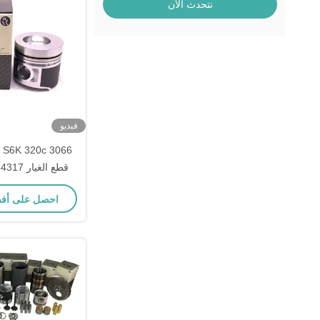
نتحدث الآن
فيديو
66
751
احصل على أف