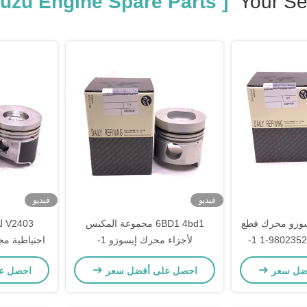
[ Isuzu Engine Spare Parts ]
Your Se
فيديو
فيديو
 إيسوزو محرك قطع
6BD1 4bd1 مجموعة المكبس
03
غيار البستون 8-98023526-1 1-
لأجزاء محرك إيسوزو 1-
11
12111240-1 1-12111777-0
121
ضل سعر
احصل على أفضل سعر
احصل ع