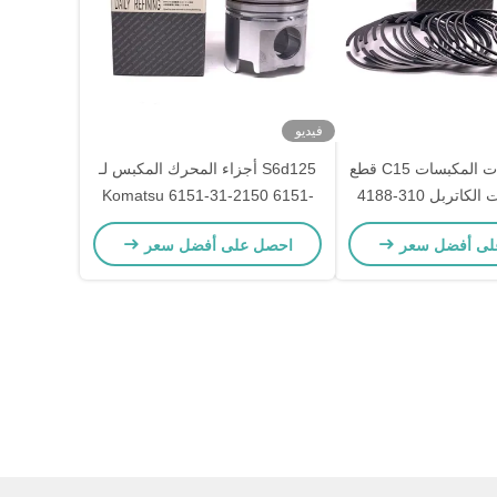
فيديو
مصنعي حلقات المكبسات C15 قطع
S6d125 أجزاء المحرك المكبس لـ
غيار محركات الكاتربل 310-4188
Komatsu 6151-31-2150 6151-
31-2171
لى أفضل سعر
احصل على أفضل سعر