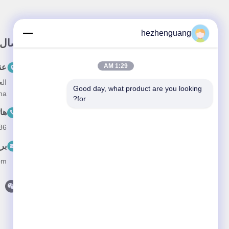
hezhenguang
رابط سريع
اتصال
1:29 AM
المنزل
عن
المنتجات
Good day, what product are you looking 
na
for?
معلومات عنا
ها
طلب
--13632344447
أخبار
بر
القضايا
om
اتصل بنا