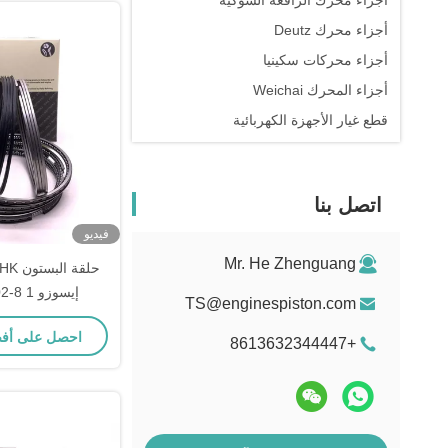
أجزاء محرك الرافعة الشوكية
أجزاء محرك Deutz
أجزاء محركات سكينيا
أجزاء المحرك Weichai
قطع غيار الأجهزة الكهربائية
اتصل بنا
فيديو
Mr. He Zhenguang
إيسوزو 1 8-94391502-4
TS@enginespiston.com
احصل على أف
+8613632344447