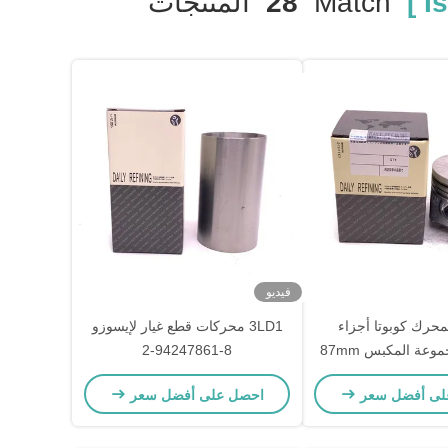
Match
28
المنتجات
فيديو
V24 لمحرك كوبوتا أجزاء
3LD1 محركات قطع غيار لإيسوزو
احتياطية مجموعة المكبس 87mm
8-94247861-2
1G924-21
لى أفضل سعر
احصل على أفضل سعر