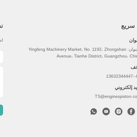
 سريع
نش
وان
اش
العنوان: Yingfeng Machinery Market، No. 1192، Zhongshan
Avenue، Tianhe District، Guangzhou، Chi
تف
86
يد إلكتروني
TS@enginespiston.c