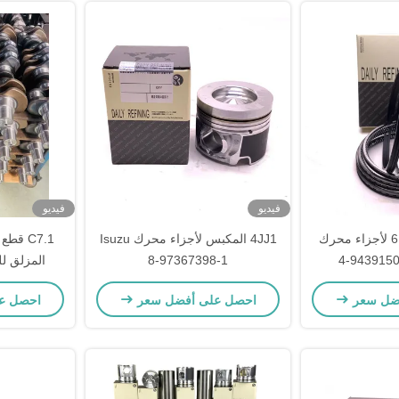
فيديو
فيديو
حلقة البستون 6HK لأجزاء محرك
4JJ1 المكبس لأجزاء محرك Isuzu
C7.1 ق
8-97367398-1
المزلق للسرط
ضل سعر
احصل على أفضل سعر
احصل ع