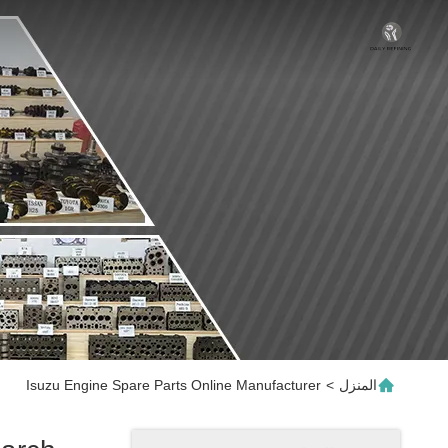
المنزل
>
Isuzu Engine Spare Parts Online Manufacturer