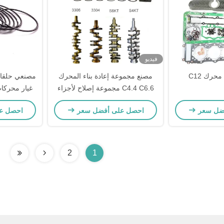
فيديو
محرك C12
مصنع مجموعة إعادة بناء المحرك
C4.4 C6.6 مجموعة إصلاح لأجزاء
احتياطية القطط
306-4016 306-4014
ضل سعر
احصل على أفضل سعر
احصل ع
2
1