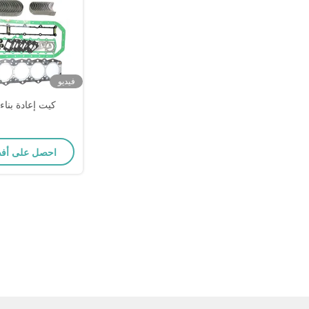
فيديو
كيت إعادة بناء 
احصل على أف