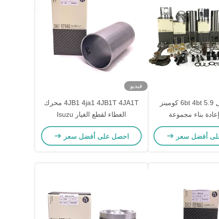
فيديو
24 صمام ل 6bt 4bt 5.9 كومينز
4JB1 4ja1 4JB1T 4JA1T محرك
ادة بناء مجموعة
الغطاء لقطع الغيار Isuzu
لى أفضل سعر
احصل على أفضل سعر