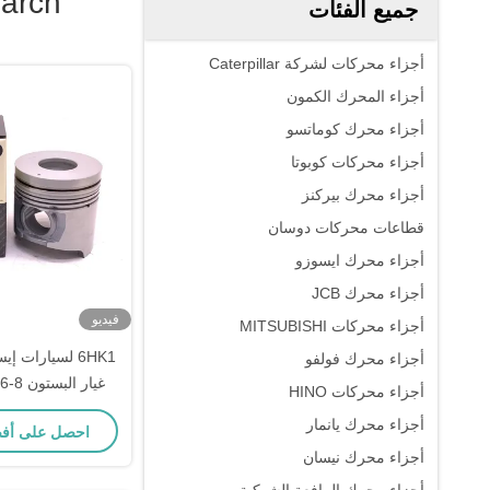
arch
جميع الفئات
أجزاء محركات لشركة Caterpillar
أجزاء المحرك الكمون
أجزاء محرك كوماتسو
أجزاء محركات كوبوتا
أجزاء محرك بيركنز
قطاعات محركات دوسان
أجزاء محرك ايسوزو
أجزاء محرك JCB
فيديو
أجزاء محركات MITSUBISHI
6HK1 لسيارات
أجزاء محرك فولفو
أجزاء محركات HINO
11976-0
أجزاء محرك يانمار
احصل على أف
أجزاء محرك نيسان