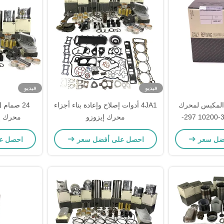
فيديو
فيديو
30 S6K 320c المكبس لمحرك
4JA1 أدوات إصلاح وإعادة بناء أجزاء
قطع الغيار 34317-10200 297-
محرك إيزوزو
محرك إع
7
ضل سعر
احصل على أفضل سعر
احصل ع