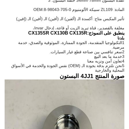
عقدة البستون 34mm*78mm حلقة البستون: 3
المادة: ZL109 سبيكة الألومنيوم OEM:8-98043-705-0
تأثير المكبس متاح: أكسدة الـ (ألفين) الـ (أفين) الـ (أفين) الـ (إفين)
مغلفة بالقصدير، قناة تبريد الزيت أو قاعة، إدخال Invar،
ينطبق على النموذج:CX135SR CX130B CX135R
بلدنا
1التكنولوجيا المتقدمة، الجودة الممتازة، الموثوقية والصدق، خدمة
مرضية.
2سعر تنافسي بين صناعة قطع غيار السيارات.
3خدمة ما بعد البيع
4تعاون آمن ونزيه معنا
5نحن نلتزم بدقة بجودة الـ (OEM) نفس الجودة والخدمة في الأسواق
المحلية والخارجية
صورة المنتج 4JJ1 البستون