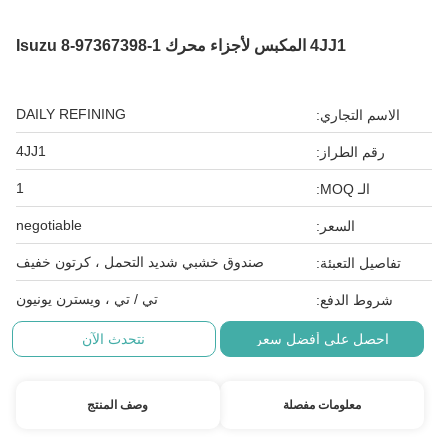
4JJ1 المكبس لأجزاء محرك Isuzu 8-97367398-1
DAILY REFINING
الاسم التجاري:
4JJ1
رقم الطراز:
1
الـ MOQ:
negotiable
السعر:
صندوق خشبي شديد التحمل ، كرتون خفيف
تفاصيل التعبئة:
تي / تي ، ويسترن يونيون
شروط الدفع:
احصل على أفضل سعر
نتحدث الآن
معلومات مفصلة
وصف المنتج