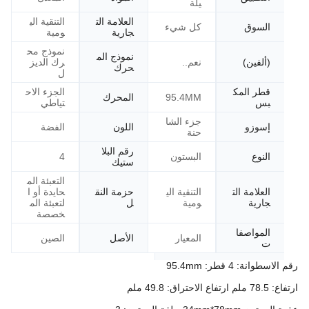
يلة
العلامة الت
التنقية الي
السوق
كل شيء
جارية
ومية
نموذج مح
نموذج الم
(ألفين)
نعم..
رك الديز
حرك
ل
قطر المك
الجزء الاح
95.4MM
المحرك
بس
تياطي
جزء الشا
إسوزو
اللون
الفضة
حنة
رقم البلا
النوع
البستون
4
ستيك
التعبئة الم
العلامة الت
التنقية الي
حزمة النق
حايدة أو ا
جارية
ومية
ل
لتعبئة الم
خصصة
المواصفا
المعيار
الأصل
الصين
ت
رقم الاسطوانة: 4 قطر: 95.4mm
ارتفاع: 78.5 ملم ارتفاع الاحتراق: 49.8 ملم