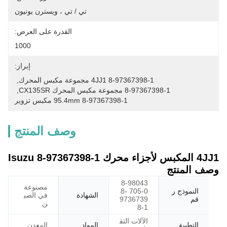
تي / تي ، ويسترن يونيون
القدرة على العرض:
1000
إبراز:
8-97367398-1 4JJ1 مجموعة مكبس المحرك
, 
8-97367398-1 مجموعة مكبس المحرك CX135SR
, 
8-97367398-1 95.4mm مكبس تزوير
وصف المنتج
4JJ1 المكبس لأجزاء محرك Isuzu 8-97367398-1
وصف المنتج
8-98043
مصنوعة
النموذج ر
705-0 8-
الشهادة
في الصي
قم
9736739
ن
8-1
الآلات الثق
التطبيق
المواد
المعدن