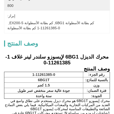
800
إبراز:
كم بطانة الأسطوانة 6BG1
, 
كم بطانة الأسطوانة EX200-5
, 
1-11261385-0 كم بطانة الأسطوانة
وصف المنتج
محرك الديزل 6BG1 لإيسوزو سلندر لينر غلاف 1-
11261385-0
وصف المنتج
رقم الجزء:
1-11261385-0
بالنسبة للنماذج:
6BG1T
وزن
1.5 كجم
فترة الضمان:
جودة عالية سعر منخفض عمر طويل
الجودة:
سنة واحدة
محرك إيسوزو 6BG1T هو محرك ديزل يستخدم على نطاق واسع في
العديد من المركبات التجارية والمعدات الميكانيكية. فيما يلي بعض النماذج
الشائعة والتطبيقات المناسبة لمحركات إيسوزو 6BG1T:
1شاحنات إيزوزو من سلسلة N: تستخدم محركات 6BG1T عادة في