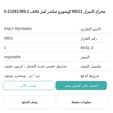
محرك الديزل 6BG1 لإيسوزو سلندر لينر غلاف 1-11261385-0
DAILY REFINING
الاسم التجاري:
6BG1
رقم الطراز:
1
الـ MOQ:
negotiable
السعر:
صندوق خشبي شديد التحمل ، كرتون خفيف
تفاصيل التعبئة:
تي / تي ، ويسترن يونيون
شروط الدفع:
احصل على أفضل سعر
نتحدث الآن
معلومات مفصلة
وصف المنتج