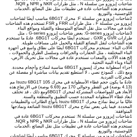
شاحنات إيزوزو من سلسلة N ، مثل طرازات NKR و NPR و NQR.
تستخدم هذه الشاحنات عادة في تطبيقات مثل نقل البضائع ،الخدمات
اللوجستية، والتوزيع.
2شاحنات إيزوزو من سلسلة F: محرك 6BG1T مناسب أيضًا لشاحنات
إيزوزو من سلسلة F ، مثل طرازات FRR و FSR.تستخدم هذه الشاحنات
عادة في مجالات مثل نقل البضائع المتوسطة والثقيلة ومواقع البناء.
3شاحنات إيزوزو G-series: بعض شاحنات إيزوزو G-series ، مثل
طرازات GVR و GXR ، تستخدم أيضًا محركات 6BG1T. عادةً ما تستخدم
هذه الشاحنات لنقل البضائع الثقيلة والحمل على مسافات طويلة.
4آلات البناء: تستخدم محركات 6BG1T أيضًا على نطاق واسع في أجهزة
البناء المختلفة ، مثل الحفارات والجرافات وسلسل الطرق والحمولات ،
إلخ.هذه الآلات والمعدات تستخدم عادة في مجالات مثل تحريك الأرض،
البناء وبناء البنية التحتية.
أجزاء أسطوانة محرك إيسوزو 6BG1T مناسبة لنماذج وأحجام محددة.
ومع ذلك ، كنموذج نصي ، لا أستطيع تقديم بيانات مباشرة أو مفصلة عن
المحركات الفردية.
عادةً ما يكون حجم غطاء الأسطوانة في محرك Isuzu 6BG1T 105 مم
(4.13 بوصة) في القطر وحوالي 170 مم (6.69 بوصة) في الارتفاع.هذه
الأبعاد هي للمواصفات المشتركة لمحرك 6BG1Tومع ذلك ، قد تختلف
أبعاد غطاء الأسطوانة المحددة حسب التطبيق والمنطقة والسنة.
غالبًا ما ترتبط نماذج محرك Isuzu 6BG1T بأنواع الطائرات والتطبيقات
المحددة. فيما يلي بعض نماذج محرك Isuzu 6BG1T الشائعة ونماذجها
المتوافقة:
1شاحنات إيزوزو من سلسلة N: تستخدم محركات 6BG1T عادة في
شاحنات إيزوزو من سلسلة N ، مثل طرازات NKR و NPR و NQR.
تستخدم هذه الشاحنات عادة في تطبيقات مثل نقل البضائع ،الخدمات
اللوجستية، والتوزيع.
2شاحنات إيزوزو من سلسلة F: محرك 6BG1T مناسب أيضًا لشاحنات