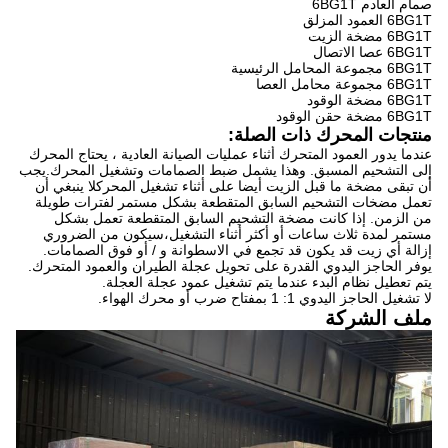
صمام العادم 6BG1T
6BG1T العمود المزلق
6BG1T مضخة الزيت
6BG1T عصا الاتصال
6BG1T مجموعة المحامل الرئيسية
6BG1T مجموعة محامل العصا
6BG1T مضخة الوقود
6BG1T مضخة حقن الوقود
منتجات المحرك ذات الصلة:
عندما يدور العمود المتحرك أثناء عمليات الصيانة العادية ، يحتاج المحرك
إلى التشحيم المسبق. وهذا يشمل ضبط الصمامات وتشغيل المحرك.يجب
أن تبقى مضخة ما قبل الزيت أيضا على أثناء تشغيل المحركلا ينبغي أن
تعمل مضخات التشحيم السابق المتقطعة بشكل مستمر لفترات طويلة
من الزمن. إذا كانت مضخة التشحيم السابق المتقطعة تعمل بشكل
مستمر لمدة ثلاث ساعات أو أكثر أثناء التشغيل،سيكون من الضروري
إزالة أي زيت قد يكون قد تجمع في الاسطوانة و / أو فوق الصمامات.
يوفر الحاجز اليدوي القدرة على تحويل عجلة الطيران والعمود المتحرك.
يتم تعطيل نظام البدء عندما يتم تشغيل عمود عجلة العجلة.
لا تشغيل الحاجز اليدوي 1: 1 بمفتاح ضرب أو محرك الهواء.
ملف الشركة