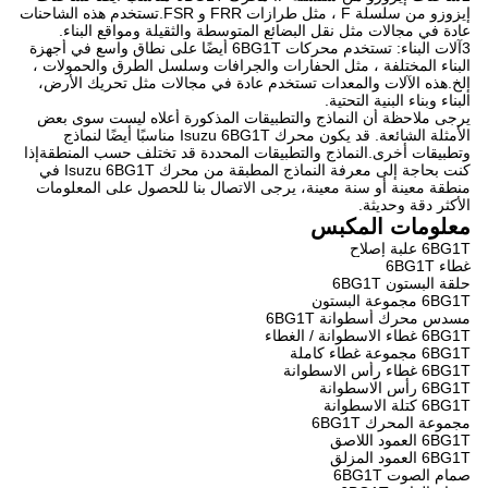
إيزوزو من سلسلة F ، مثل طرازات FRR و FSR.تستخدم هذه الشاحنات
عادة في مجالات مثل نقل البضائع المتوسطة والثقيلة ومواقع البناء.
3آلات البناء: تستخدم محركات 6BG1T أيضًا على نطاق واسع في أجهزة
البناء المختلفة ، مثل الحفارات والجرافات وسلسل الطرق والحمولات ،
إلخ.هذه الآلات والمعدات تستخدم عادة في مجالات مثل تحريك الأرض،
البناء وبناء البنية التحتية.
يرجى ملاحظة أن النماذج والتطبيقات المذكورة أعلاه ليست سوى بعض
الأمثلة الشائعة. قد يكون محرك Isuzu 6BG1T مناسبًا أيضًا لنماذج
وتطبيقات أخرى.النماذج والتطبيقات المحددة قد تختلف حسب المنطقةإذا
كنت بحاجة إلى معرفة النماذج المطبقة من محرك Isuzu 6BG1T في
منطقة معينة أو سنة معينة، يرجى الاتصال بنا للحصول على المعلومات
الأكثر دقة وحديثة.
معلومات المكبس
6BG1T علبة إصلاح
غطاء 6BG1T
حلقة البستون 6BG1T
6BG1T مجموعة البستون
مسدس محرك أسطوانة 6BG1T
6BG1T غطاء الاسطوانة / الغطاء
6BG1T مجموعة غطاء كاملة
6BG1T غطاء رأس الاسطوانة
6BG1T رأس الاسطوانة
6BG1T كتلة الاسطوانة
مجموعة المحرك 6BG1T
6BG1T العمود اللاصق
6BG1T العمود المزلق
صمام الصوت 6BG1T