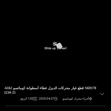
S6D170 قطع غيار محركات الديزل غطاء أسطوانة كوماتسو 6162-
25-2210
أجزاء محرك كوماتسو
2025-04-27
120 الرؤى